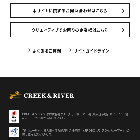
本サイトに関するお問い合わせはこちら
クリエイティブでお困りの企業様はこちら
よくあるご質問
サイトガイドライン
CREEK & RIVER Co., Ltd.
CREATIVE VILLAGEは株式会社クリーク･アンド･リバー社（東京証券
取引所プライム市場、
証券コード4763）が運営しています。
当社は、一般財団法人日本情報経済社会推進協会（JIPDEC）より
「プライバシーマーク」の
付与認定を受けています。