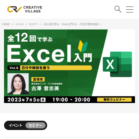
HOME
イベント
セミナー
全12回で学ぶ Excel入門（８） ～日付や時刻を扱う ～
ACCOUNT
ログイン
会員登録
RECRUIT
クリエイター求人を探す
CREATIVE JOB求人検索
特集求人
採用説明会
転職支援サービス
CONTENTS
スキルアップしたい！
スキルアップしたい！ トップ
イベント
セミナー
デザイン
TOP Creator’s コラム
プログラミング