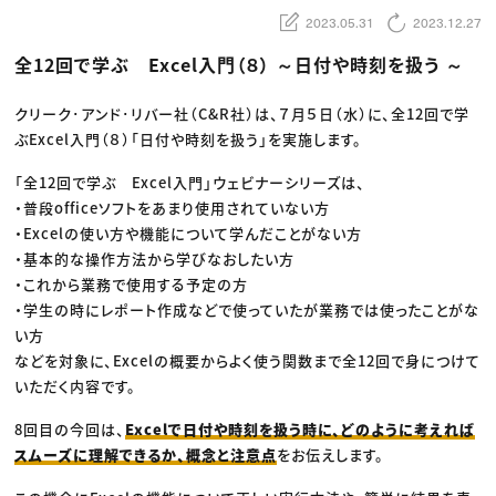
動画配信・映像制作
TOP Creator’s コラム トップ
編集・ライティング
Webクリエイター
2023.05.31
2023.12.27
セミナー
マーケティング
アプリクリエイター
ディレクション
ゲームクリエイター
全12回で学ぶ Excel入門（８） ～日付や時刻を扱う ～
業界解説・キャリア事情
映像クリエイター
ニュース・トレンド
お役立ち基礎知識
マーケッター
クリエイターインタビュー
クリーク･アンド･リバー社（C&R社）は、７月５日（水）に、全12回で学
ニュース・トレンド トップ
C＆R Magazine
Web
ぶExcel入門（８）「日付や時刻を扱う」を実施します。
映像
ゲーム・エンタメ
「全12回で学ぶ Excel入門」ウェビナーシリーズは、
広告
出版
・普段officeソフトをあまり使用されていない方
CREATIVE VILLAGEからのお知らせ
・Excelの使い方や機能について学んだことがない方
・基本的な操作方法から学びなおしたい方
・これから業務で使用する予定の方
プロフェッショナル×つながる×メディア
・学生の時にレポート作成などで使っていたが業務では使ったことがな
い方
などを対象に、Excelの概要からよく使う関数まで全12回で身につけて
いただく内容です。
8回目の今回は、
Excelで日付や時刻を扱う時に、どのように考えれば
スムーズに理解できるか、概念と注意点
をお伝えします。