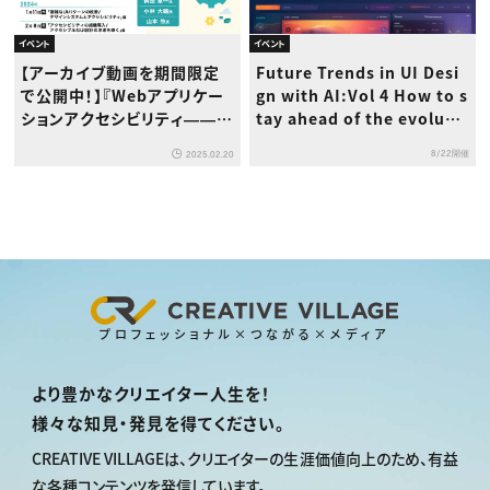
イベント
イベント
【アーカイブ動画を期間限定
Future Trends in UI Desi
で公開中！】『Webアプリケー
gn with AI:Vol 4 How to s
ションアクセシビリティ――今
tay ahead of the evoluti
日から始める現場からの改
on of AI
8/22開催
2025.02.20
善』解説ウェビナー
プロフェッショナル×つながる×メディア
より豊かなクリエイター人生を！
様々な知見・発見を得てください。
CREATIVE VILLAGEは、
クリエイターの生涯価値向上のため、
有益
な各種コンテンツを発信しています。