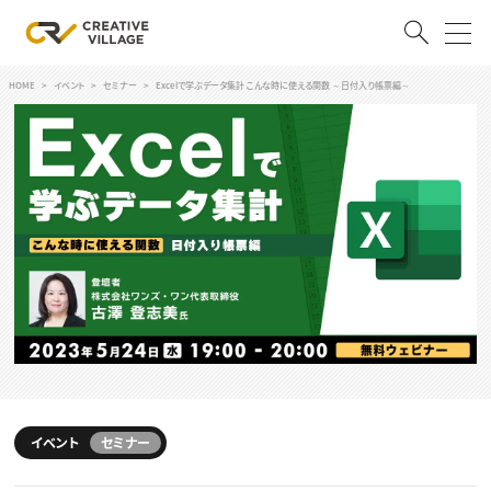
HOME
イベント
セミナー
Excelで学ぶデータ集計 こんな時に使える関数 ～日付入り帳票編～
ACCOUNT
ログイン
会員登録
RECRUIT
クリエイター求人を探す
CREATIVE JOB求人検索
特集求人
採用説明会
転職支援サービス
CONTENTS
スキルアップしたい！
スキルアップしたい！ トップ
イベント
セミナー
デザイン
TOP Creator’s コラム
プログラミング