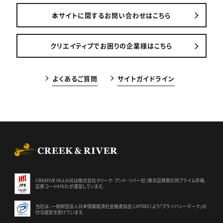
本サイトに関するお問い合わせはこちら
クリエイティブでお困りの企業様はこちら
よくあるご質問
サイトガイドライン
CREEK & RIVER Co., Ltd.
CREATIVE VILLAGEは株式会社クリーク･アンド･リバー社（東京証券
取引所プライム市場、
証券コード4763）が運営しています。
当社は、一般財団法人日本情報経済社会推進協会（JIPDEC）より
「プライバシーマーク」の
付与認定を受けています。