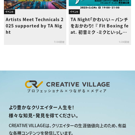
イベント
イベント
Artists Meet Technicals 2
TA Night「かわいい～パンチ
025 supported by TA Nig
をおかわり！ 『 Fit Boxing fe
ht
at. 初音ミク -ミクといっしょ
に エクササイズ- 』における
7/24開催
1/24開催
モデリング ＆ アニメーション
開発事例」
プロフェッショナル×つながる×メディア
より豊かなクリエイター人生を！
様々な知見・発見を得てください。
CREATIVE VILLAGEは、
クリエイターの生涯価値向上のため、
有益
な各種コンテンツを発信しています。