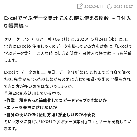
動画配信・映像制作
TOP Creator’s コラム トップ
編集・ライティング
Webクリエイター
2023.04.11
2023.12.27
セミナー
マーケティング
アプリクリエイター
ディレクション
ゲームクリエイター
Excelで学ぶデータ集計 こんな時に使える関数 ～日付入
業界解説・キャリア事情
映像クリエイター
ニュース・トレンド
り帳票編～
お役立ち基礎知識
マーケッター
クリエイターインタビュー
ニュース・トレンド トップ
C＆R Magazine
Web
クリーク･アンド･リバー社（C&R社）は、2023年５月24日（水） に、日
映像
常的にExcelを使用し多くのデータを扱っている方を対象に、「Excelで
ゲーム・エンタメ
広告
学ぶデータ集計 こんな時に使える関数～日付入り帳票編～ 」を開催
出版
します。
CREATIVE VILLAGEからのお知らせ
Excelで データの加工、集計、データ分析など、これまでご自身で調べ
プロフェッショナル×つながる×メディア
たり、先輩から習ったりしながら必要に応じて知識・技術の習得をされ
てきた方が多いのではないでしょうか。
普段Excelを活用している中で、
・作業工程をもっと簡略化してスピードアップできないか
・エラーを未然に防げないか
・自分の使いかた（使用方法）が正しいのか不安だ
という方々に向け、「Excelで学ぶデータ集計」ウェビナーを実施してい
きます。