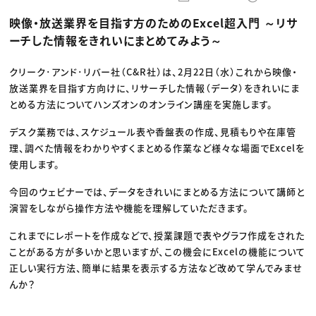
動画配信・映像制作
TOP Creator’s コラム トップ
編集・ライティング
Webクリエイター
セミナー
映像・放送業界を目指す方のためのExcel超入門 ～リサ
マーケティング
アプリクリエイター
ディレクション
ゲームクリエイター
ーチした情報をきれいにまとめてみよう～
業界解説・キャリア事情
映像クリエイター
ニュース・トレンド
お役立ち基礎知識
マーケッター
クリエイターインタビュー
クリーク･アンド･リバー社（C&R社）は、2月22日（水）これから映像・
ニュース・トレンド トップ
C＆R Magazine
Web
放送業界を目指す方向けに、リサーチした情報（データ）をきれいにま
映像
とめる方法についてハンズオンのオンライン講座を実施します。
ゲーム・エンタメ
広告
デスク業務では、スケジュール表や香盤表の作成、見積もりや在庫管
出版
CREATIVE VILLAGEからのお知らせ
理、調べた情報をわかりやすくまとめる作業など様々な場面でExcelを
使用します。
プロフェッショナル×つながる×メディア
今回のウェビナーでは、データをきれいにまとめる方法について講師と
演習をしながら操作方法や機能を理解していただきます。
これまでにレポートを作成などで、授業課題で表やグラフ作成をされた
ことがある方が多いかと思いますが、この機会にExcelの機能について
正しい実行方法、簡単に結果を表示する方法など改めて学んでみませ
んか？