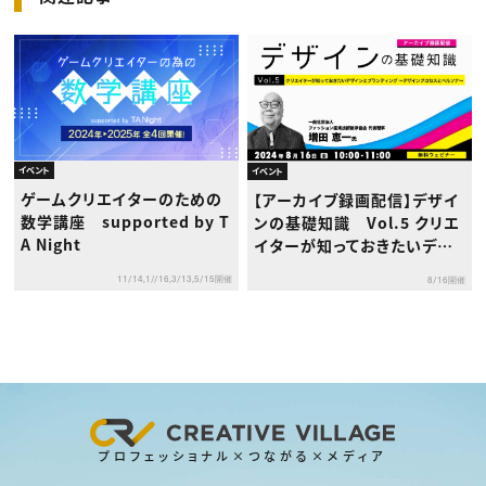
イベント
イベント
ゲームクリエイターのための
【アーカイブ録画配信】デザイ
数学講座 supported by T
ンの基礎知識 Vol.5 クリエ
A Night
イターが知っておきたいデザ
インとブランディング～デザ
11/14,1//16,3/13,5/15開催
8/16開催
インプロセスとペルソナ～
プロフェッショナル×つながる×メディア