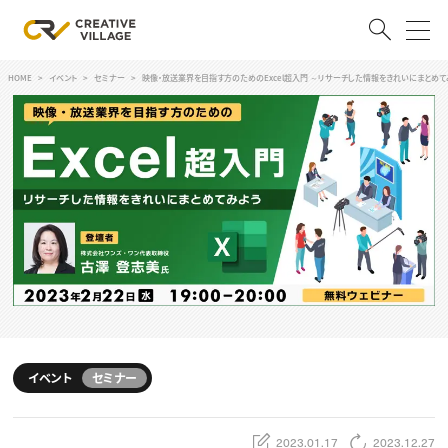
HOME
イベント
セミナー
映像・放送業界を目指す方のためのExcel超入門 ～リサーチした情報をきれいにまとめて
ACCOUNT
ログイン
会員登録
RECRUIT
クリエイター求人を探す
CREATIVE JOB求人検索
特集求人
採用説明会
転職支援サービス
CONTENTS
スキルアップしたい！
イベント
セミナー
スキルアップしたい！ トップ
デザイン
TOP Creator’s コラム
プログラミング
2023.01.17
2023.12.27