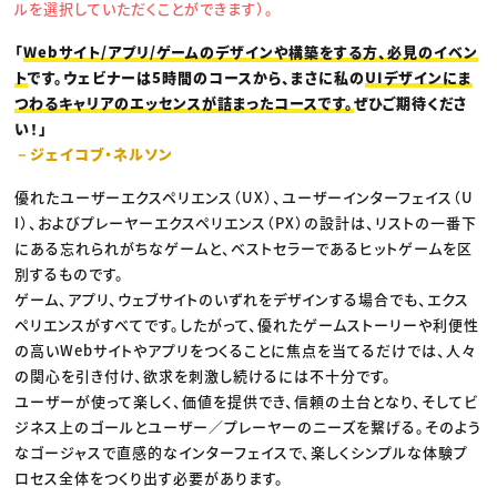
ルを選択していただくことができます）。
「
Webサイト/アプリ/ゲームのデザインや構築をする方、必見のイベン
ト
です。ウェビナーは5時間のコースから、まさに私の
UIデザインにま
つわるキャリアのエッセンスが詰まったコースです。
ぜひご期待くださ
い！」
－ジェイコブ・ネルソン
優れたユーザーエクスペリエンス（UX）、ユーザーインターフェイス（U
I）、およびプレーヤーエクスペリエンス（PX）の設計は、リストの一番下
にある忘れられがちなゲームと、ベストセラーであるヒットゲームを区
別するものです。
ゲーム、アプリ、ウェブサイトのいずれをデザインする場合でも、エクス
ペリエンスがすべてです。したがって、優れたゲームストーリーや利便性
の高いWebサイトやアプリをつくることに焦点を当てるだけでは、人々
の関心を引き付け、欲求を刺激し続けるには不十分です。
ユーザーが使って楽しく、価値を提供でき、信頼の土台となり、そしてビ
ジネス上のゴールとユーザー／プレーヤーのニーズを繋げる。そのよう
なゴージャスで直感的なインターフェイスで、楽しくシンプルな体験プ
ロセス全体をつくり出す必要があります。