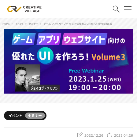
HOME
イベント
セミナー
ゲーム、アプリ、ウェブサイト向けの優れたUIを作ろう！【Volume3】
ACCOUNT
ログイン
会員登録
RECRUIT
クリエイター求人を探す
CREATIVE JOB求人検索
特集求人
採用説明会
転職支援サービス
CONTENTS
スキルアップしたい！
イベント
セミナー
スキルアップしたい！ トップ
デザイン
TOP Creator’s コラム
プログラミング
2022.12.26
2023.04.26