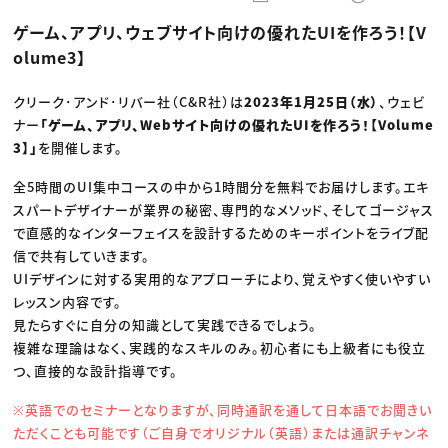
動画配信・映像制作
TOP Creator’s コラム トップ
編集・ライティング
Webクリエイター
セミナー
ゲーム、アプリ、ウェブサイト向けの優れたUIを作ろう！【V
マーケティング
アプリクリエイター
ディレクション
ゲームクリエイター
olume3】
業界解説・キャリア事情
映像クリエイター
ニュース・トレンド
お役立ち基礎知識
マーケッター
クリエイターインタビュー
クリーク･アンド･リバー社（C&R社）は
2023年1月25日（水）
、ウェビ
ニュース・トレンド トップ
C＆R Magazine
Web
ナー
「ゲーム、アプリ、Webサイト向けの優れたUIを作ろう！【Volume
映像
3】」
を開催します。
ゲーム・エンタメ
広告
全5時間のUI集中コースの中から1時間分を無料でお届けします。エキ
出版
CREATIVE VILLAGEからのお知らせ
スパートデザイナーが業界の秘密、専門的なメソッド、そしてゴージャス
で直感的なインターフェイスを設計するためのキーポイントをライブ配
信で共有していきます。
プロフェッショナル×つながる×メディア
UIデザインに対する実用的なアプローチにより、覚えやすく使いやすい
レッスン内容です。
見たらすぐに自分の知識として実践できるでしょう。
複雑な理論はなく、実践的なスキルのみ。初心者にも上級者にも役立
つ、直接的な設計指導です。
※英語でのセミナーとなりますが、同時通訳を通して日本語でお聞きい
ただくことも可能です（ご自身でオリジナル（英語）または通訳チャンネ