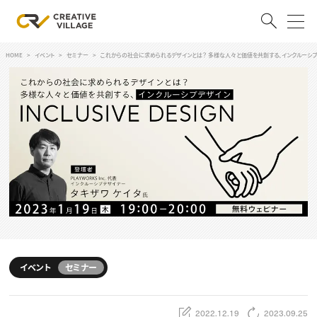
HOME
イベント
セミナー
これからの社会に求められるデザインとは？ 多様な人々と価値を共創する、インクルーシブ
ACCOUNT
ログイン
会員登録
RECRUIT
クリエイター求人を探す
CREATIVE JOB求人検索
特集求人
採用説明会
転職支援サービス
CONTENTS
スキルアップしたい！
イベント
セミナー
スキルアップしたい！ トップ
デザイン
TOP Creator’s コラム
プログラミング
2022.12.19
2023.09.25