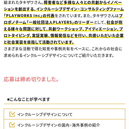
組まれたタキザワさん。
障害者など多様な人々との共創からイノベー
ションを創出する、インクルーシブデザイン・コンサルティングファーム
「PLAYWORKS Inc」の代表
をされています。また、タキザワさんは
プ
ロボノチーム「一般社団法人PLAYERS」のリーダー
として、
社会が抱
える様々な問題に対して、共創ワークショップ、アイディエーション、プ
ロトタイピング、実証実験、情報発信などを行い、共感いただいた企業
と社会実装を目指して活動されています。
さまざまな活動で得た知見や事例共有をベースに、これからの社会に
求められるインクルーシブデザインについてご紹介いただきます。
応募は締め切りました。
■こんなことが学べます
インクルーシブデザインについて
インクルーシブデザインの国内・海外事例の紹介