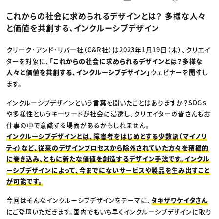
動画配信・映像制作
TOP Creator’s コラム トップ
編集・ライティング
Webクリエイター
セミナー
これからの社会に求められるデザインとは？ 多様な人々
マーケティング
アプリクリエイター
ディレクション
ゲームクリエイター
と価値を共創する、インクルーシブデザイン
業界解説・キャリア事情
映像クリエイター
ニュース・トレンド
お役立ち基礎知識
マーケッター
クリエイターインタビュー
クリーク･アンド･リバー社（C&R社）は2023年1月19日（木）、クリエイ
ニュース・トレンド トップ
C＆R Magazine
Web
ターを対象に、
「これからの社会に求められるデザインとは？多様な
映像
人々と価値を共創する、インクルーシブデザイン」
ウェビナーを開催し
ゲーム・エンタメ
ます。
広告
出版
CREATIVE VILLAGEからのお知らせ
インクルーシブデザインという言葉を聞いたことはありますか？SDGｓ
や多様性というキーワードが社会に浸透し、クリエイターの皆さんもお
仕事の中で意識する場面があるかもしれません。
プロフェッショナル×つながる×メディア
インクルーシブデザインとは、障害者をはじめとする少数派（マイノリ
ティ）など、従来のデザインプロセスから除外されていた方々を積極的
に巻き込み、ともに新たな価値を創造するデザイン手法です。インクル
ーシブデザインによって、今までにないサービスや製品を生み出すこと
が可能です。
今回はそんなインクルーシブデザインをテーマに、
タキザワケイタさん
にご登壇いただきます。国内でもいち早くインクルーシブデザインに取り