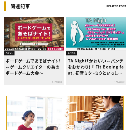
関連記事
RELATED POST
イベント
イベント
ボードゲームであそばナイト!
TA Night「かわいい～パンチ
～ゲームクリエイターの為の
をおかわり！ 『 Fit Boxing fe
ボードゲーム大会〜
at. 初音ミク -ミクといっしょ
に エクササイズ- 』における
2/26開催
1/24開催
モデリング ＆ アニメーション
開発事例」