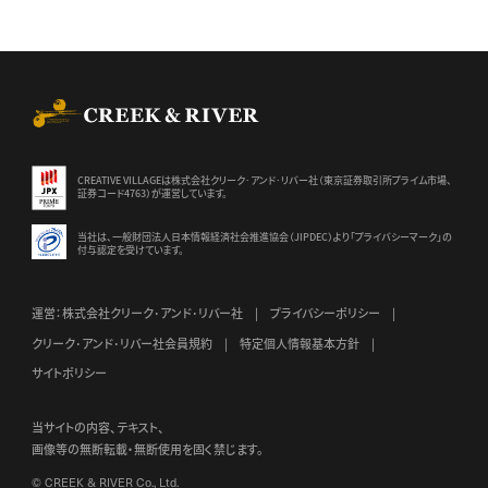
CREEK & RIVER Co., Ltd.
CREATIVE VILLAGEは株式会社クリーク･アンド･リバー社（東京証券
取引所プライム市場、
証券コード4763）が運営しています。
当社は、一般財団法人日本情報経済社会推進協会（JIPDEC）より
「プライバシーマーク」の
付与認定を受けています。
運営：株式会社クリーク･アンド･リバー社
プライバシーポリシー
クリーク･アンド･リバー社会員規約
特定個人情報基本方針
サイトポリシー
当サイトの内容、テキスト、
画像等の無断転載・無断使用を固く禁じます。
© CREEK & RIVER Co., Ltd.