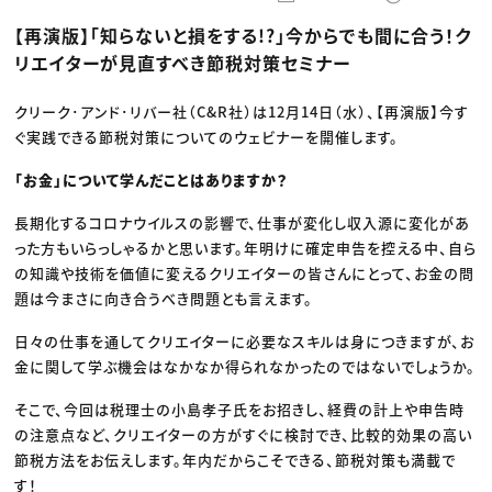
動画配信・映像制作
TOP Creator’s コラム トップ
編集・ライティング
Webクリエイター
セミナー
【再演版】「知らないと損をする!?」今からでも間に合う！ク
マーケティング
アプリクリエイター
ディレクション
ゲームクリエイター
リエイターが見直すべき節税対策セミナー
業界解説・キャリア事情
映像クリエイター
ニュース・トレンド
お役立ち基礎知識
マーケッター
クリエイターインタビュー
クリーク･アンド･リバー社（C&R社）は12月14日（水）、【再演版】今す
ニュース・トレンド トップ
C＆R Magazine
Web
ぐ実践できる節税対策についてのウェビナーを開催します。
映像
ゲーム・エンタメ
「お金」について学んだことはありますか？
広告
出版
長期化するコロナウイルスの影響で、仕事が変化し収入源に変化があ
CREATIVE VILLAGEからのお知らせ
った方もいらっしゃるかと思います。年明けに確定申告を控える中、自ら
の知識や技術を価値に変えるクリエイターの皆さんにとって、お金の問
プロフェッショナル×つながる×メディア
題は今まさに向き合うべき問題とも言えます。
日々の仕事を通してクリエイターに必要なスキルは身につきますが、お
金に関して学ぶ機会はなかなか得られなかったのではないでしょうか。
そこで、今回は税理士の小島孝子氏をお招きし、経費の計上や申告時
の注意点など、クリエイターの方がすぐに検討でき、比較的効果の高い
節税方法をお伝えします。年内だからこそできる、節税対策も満載で
す！