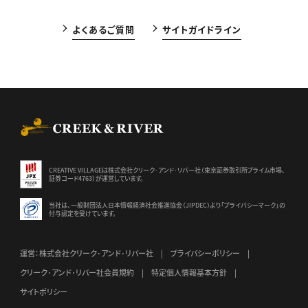
よくあるご質問
サイトガイドライン
CREEK & RIVER Co., Ltd.
CREATIVE VILLAGEは株式会社クリーク･アンド･リバー社（東京証券
取引所プライム市場、
証券コード4763）が運営しています。
当社は、一般財団法人日本情報経済社会推進協会（JIPDEC）より
「プライバシーマーク」の
付与認定を受けています。
運営：株式会社クリーク･アンド･リバー社
プライバシーポリシー
クリーク･アンド･リバー社会員規約
特定個人情報基本方針
サイトポリシー