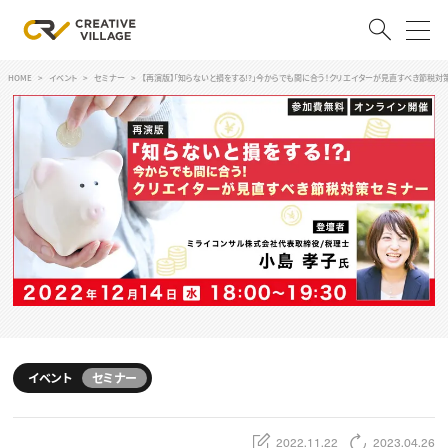
HOME
イベント
セミナー
【再演版】「知らないと損をする!?」今からでも間に合う！クリエイターが見直すべき節税対
ACCOUNT
ログイン
会員登録
RECRUIT
クリエイター求人を探す
CREATIVE JOB求人検索
特集求人
採用説明会
転職支援サービス
CONTENTS
スキルアップしたい！
イベント
セミナー
スキルアップしたい！ トップ
デザイン
TOP Creator’s コラム
プログラミング
2022.11.22
2023.04.26