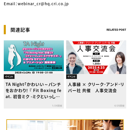
Email：webinar_cr@hq.cri.co.jp
関連記事
RELATED POST
イベント
イベント
人事縁 × クリーク･アンド･リ
TA Night「かわいい～パンチ
バー社 共催 人事交流会
をおかわり！ 『 Fit Boxing fe
at. 初音ミク -ミクといっしょ
に エクササイズ- 』における
4/25開催
1/24開催
モデリング ＆ アニメーション
開発事例」