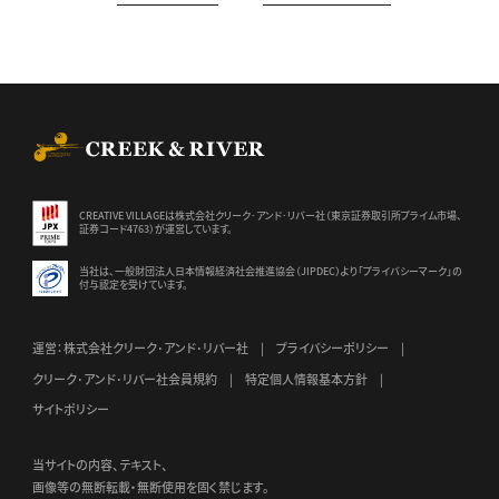
CREEK & RIVER Co., Ltd.
CREATIVE VILLAGEは株式会社クリーク･アンド･リバー社（東京証券
取引所プライム市場、
証券コード4763）が運営しています。
当社は、一般財団法人日本情報経済社会推進協会（JIPDEC）より
「プライバシーマーク」の
付与認定を受けています。
運営：株式会社クリーク･アンド･リバー社
プライバシーポリシー
クリーク･アンド･リバー社会員規約
特定個人情報基本方針
サイトポリシー
当サイトの内容、テキスト、
画像等の無断転載・無断使用を固く禁じます。