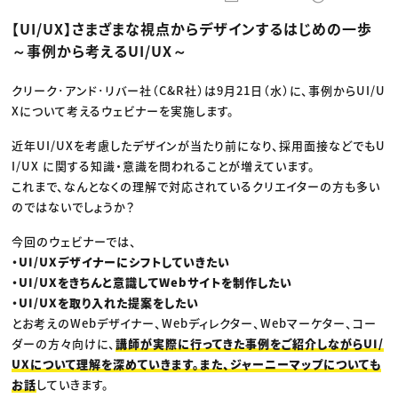
動画配信・映像制作
TOP Creator’s コラム トップ
編集・ライティング
Webクリエイター
セミナー
【UI/UX】さまざまな視点からデザインするはじめの一歩
マーケティング
アプリクリエイター
ディレクション
ゲームクリエイター
～事例から考えるUI/UX～
業界解説・キャリア事情
映像クリエイター
ニュース・トレンド
お役立ち基礎知識
マーケッター
クリエイターインタビュー
クリーク･アンド･リバー社（C&R社）は9月21日（水）に、事例からUI/U
ニュース・トレンド トップ
C＆R Magazine
Web
Xについて考えるウェビナーを実施します。
映像
ゲーム・エンタメ
近年UI/UXを考慮したデザインが当たり前になり、採用面接などでもU
広告
I/UX に関する知識・意識を問われることが増えています。
出版
CREATIVE VILLAGEからのお知らせ
これまで、なんとなくの理解で対応されているクリエイターの方も多い
のではないでしょうか？
プロフェッショナル×つながる×メディア
今回のウェビナーでは、
・UI/UXデザイナーにシフトしていきたい
・UI/UXをきちんと意識してWebサイトを制作したい
・UI/UXを取り入れた提案をしたい
とお考えのWebデザイナー、Webディレクター、Webマーケター、コー
ダーの方々向けに、
講師が実際に行ってきた事例をご紹介しながらUI/
UXについて理解を深めていきます。また、ジャーニーマップについても
お話
していきます。