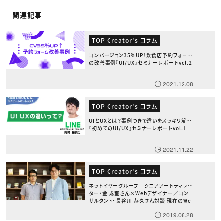
関連記事
TOP Creator's コラム
コンバージョン35%UP！飲食店予約フォーム
の改善事例『UI/UX』セミナーレポートvol.2
2021.12.08
TOP Creator's コラム
UIとUXとは？事例つきで違いをスッキリ解説
『初めてのUI/UX』セミナーレポートvol.1
2021.11.22
TOP Creator's コラム
ネットイヤーグループ シニアアートディレク
ター・金 成奎さん×Webデザイナー／コン
サルタント・長谷川 恭久さん対談 現在のWe
bデザインとUI/UX、課題と今後の理想形
2019.08.28