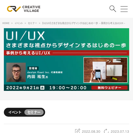
HOME
イベント
セミナー
【UI/UX】さまざまな視点からデザインするはじめの一歩 ～事例から考えるUI/UX～
ACCOUNT
ログイン
会員登録
RECRUIT
クリエイター求人を探す
CREATIVE JOB求人検索
特集求人
採用説明会
転職支援サービス
CONTENTS
スキルアップしたい！
イベント
セミナー
スキルアップしたい！ トップ
デザイン
TOP Creator’s コラム
プログラミング
2022.08.30
2023.07.13