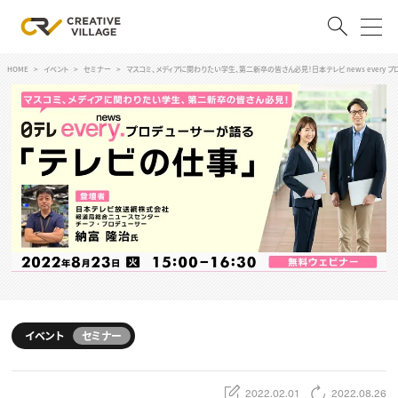
HOME
イベント
セミナー
マスコミ、メディアに関わりたい学生、第二新卒の皆さん必見！日本テレビ news every 
ACCOUNT
ログイン
会員登録
RECRUIT
クリエイター求人を探す
CREATIVE JOB求人検索
特集求人
採用説明会
転職支援サービス
CONTENTS
スキルアップしたい！
イベント
セミナー
スキルアップしたい！ トップ
デザイン
TOP Creator’s コラム
プログラミング
2022.02.01
2022.08.26