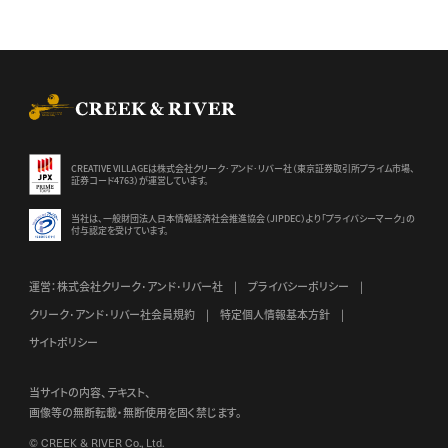
CREEK & RIVER Co., Ltd.
CREATIVE VILLAGEは株式会社クリーク･アンド･リバー社（東京証券
取引所プライム市場、
証券コード4763）が運営しています。
当社は、一般財団法人日本情報経済社会推進協会（JIPDEC）より
「プライバシーマーク」の
付与認定を受けています。
運営：株式会社クリーク･アンド･リバー社
プライバシーポリシー
クリーク･アンド･リバー社会員規約
特定個人情報基本方針
サイトポリシー
当サイトの内容、テキスト、
画像等の無断転載・無断使用を固く禁じます。
© CREEK & RIVER Co., Ltd.