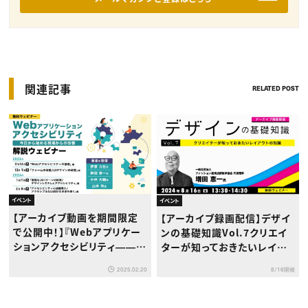
関連記事
RELATED POST
イベント
イベント
【アーカイブ動画を期間限定
【アーカイブ録画配信】デザイ
で公開中！】『Webアプリケー
ンの基礎知識Vol.7クリエイ
ションアクセシビリティ――今
ターが知っておきたいレイア
日から始める現場からの改
ウトの知識
8/16開催
2025.02.20
善』解説ウェビナー