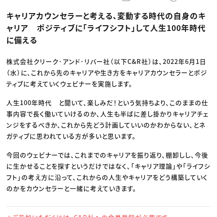
動画配信・映像制作
TOP Creator’s コラム トップ
編集・ライティング
Webクリエイター
セミナー
キャリアカウンセラーと考える、変動する時代の自身のキ
マーケティング
アプリクリエイター
ディレクション
ゲームクリエイター
ャリア ポジティブに「ライフシフト」して人生100年時代
業界解説・キャリア事情
映像クリエイター
ニュース・トレンド
に備える
お役立ち基礎知識
マーケッター
クリエイターインタビュー
ニュース・トレンド トップ
C＆R Magazine
Web
株式会社クリーク･アンド･リバー社（以下C&R社）は、2022年6月1日
映像
（水）に、これから先のキャリアや生き方をキャリアカウンセラーとポジ
ゲーム・エンタメ
広告
ティブに考えていくウェビナーを実施します。
出版
CREATIVE VILLAGEからのお知らせ
人生100年時代 と聞いて、楽しみだ！という気持ちより、このままの仕
事内容で長く働いていけるのか、人生も半ばに差し掛かりキャリアチェ
ンジをするべきか、これから先どう計画していいのかわからない、とネ
プロフェッショナル×つながる×メディア
ガティブに思われている方が多いと思います。
今回のウェビナーでは、これまでのキャリアを振り返り、棚卸しし、今後
に生かせることを探すというだけではなく、「キャリア理論」や「ライフシ
フト」の考え方に沿って、これからの人生やキャリアをどう構築していく
のかをカウンセラーと一緒に考えていきます。