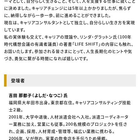
ーマとして、自分らしく生きること、そして、人を支援する仕事に就くこと
に決めました。キャリアチェンジには5年以上かかりましたが、焦らず
に、納得しながら一歩一歩、前に進めることができました。
現在は、キャリアコンサルタントとして独立し、自分らしい生き方を実現
しています。
私の実体験も交えて、キャリアの理論や、リンダ・グラットン氏（100年
時代構想会議の有識者議員）の著書「LIFE SHIFT」の内容にも触れ、
お話いたします。参加される皆さまにとって、人生長期化のヒントや気
づき、勇気に繋がる時間になれば嬉しいです。
登壇者
吉田 那都子（よしだ・なつこ）氏
福岡県大牟田市出身。東京都在住。キャリアコンサルティング技能
士２級。
2001年、大学中退後、人材派遣会社へ入社。派遣コーディネータ
ー業務に加え、営業にも従事。200名規模のプロジェクトを任さ
れ、企画、採用、人材育成・管理等、幅広い業務に携わる。
2006年、父が倒れ、家業の飲食店を手伝うため帰郷。