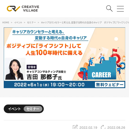
HOME
イベント
セミナー
キャリアカウンセラーと考える、変動する時代の自身のキャリア ポジティブに「ライフシフト
ACCOUNT
ログイン
会員登録
RECRUIT
クリエイター求人を探す
CREATIVE JOB求人検索
特集求人
採用説明会
転職支援サービス
CONTENTS
スキルアップしたい！
イベント
セミナー
スキルアップしたい！ トップ
デザイン
TOP Creator’s コラム
プログラミング
2022.02.19
2022.08.26