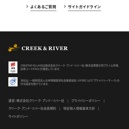
よくあるご質問
サイトガイドライン
CREEK & RIVER Co., Ltd.
CREATIVE VILLAGEは株式会社クリーク･アンド･リバー社（東京証券
取引所プライム市場、
証券コード4763）が運営しています。
当社は、一般財団法人日本情報経済社会推進協会（JIPDEC）より
「プライバシーマーク」の
付与認定を受けています。
運営：株式会社クリーク･アンド･リバー社
プライバシーポリシー
クリーク･アンド･リバー社会員規約
特定個人情報基本方針
サイトポリシー