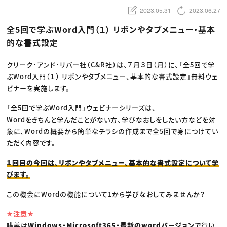
動画配信・映像制作
TOP Creator’s コラム トップ
編集・ライティング
Webクリエイター
2023.05.31
2023.06.27
セミナー
マーケティング
アプリクリエイター
ディレクション
ゲームクリエイター
全5回で学ぶWord入門（１） リボンやタブメニュー・基本
業界解説・キャリア事情
映像クリエイター
ニュース・トレンド
的な書式設定
お役立ち基礎知識
マーケッター
クリエイターインタビュー
ニュース・トレンド トップ
C＆R Magazine
Web
クリーク･アンド･リバー社（C&R社）は、７月３日（月）に、「全5回で学
映像
ぶWord入門（１） リボンやタブメニュー、基本的な書式設定」無料ウェ
ゲーム・エンタメ
広告
ビナーを実施します。
出版
CREATIVE VILLAGEからのお知らせ
「全5回で学ぶWord入門」ウェビナーシリーズは、
Wordをきちんと学んだことがない方、学びなおしをしたい方などを対
プロフェッショナル×つながる×メディア
象に、Wordの概要から簡単なチラシの作成まで全5回で身につけてい
ただく内容です。
１回目の今回は、リボンやタブメニュー、基本的な書式設定について学
びます。
この機会にWordの機能について1から学びなおしてみませんか？
★注意★
講義は
Windows・Microsoft365・最新のwordバージョン
で行い