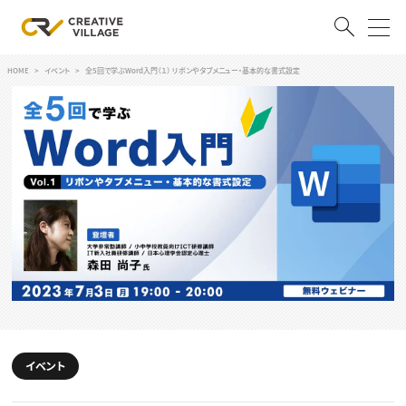
HOME
イベント
全5回で学ぶWord入門（１） リボンやタブメニュー・基本的な書式設定
ACCOUNT
ログイン
会員登録
RECRUIT
クリエイター求人を探す
CREATIVE JOB求人検索
特集求人
採用説明会
転職支援サービス
CONTENTS
スキルアップしたい！
スキルアップしたい！ トップ
イベント
デザイン
TOP Creator’s コラム
プログラミング