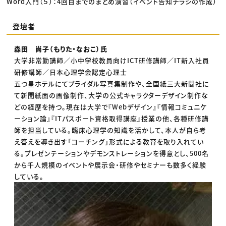
Word入門（５）：4回目までのまとめ演習（イベント告知チラシの作成）
登壇者
森田 尚子（もりた・なおこ）氏
大学非常勤講師／小中学校教員向けICT研修講師／IT新入社員
研修講師／日本心理学会認定心理士
五つ星ホテルにてブライダル写真集制作や、全国紙三大新聞社に
て新聞紙面の画像制作、大学の公式キャラクターデザイン制作な
どの経歴を持つ。現在は大学で『Webデザイン』『情報コミュニケ
ーション論』『ITパスポート資格取得講座』授業の他、各種研修講
師を担当している。臨床心理学の知識を活かして、本人が自ら考
え答えを導き出す「コーチング」形式による教育を取り入れてい
る。プレゼンテーションやデモンストレーションを得意とし、500名
から千人規模のイベントや展示会・研修やセミナーも数多く経験
している。