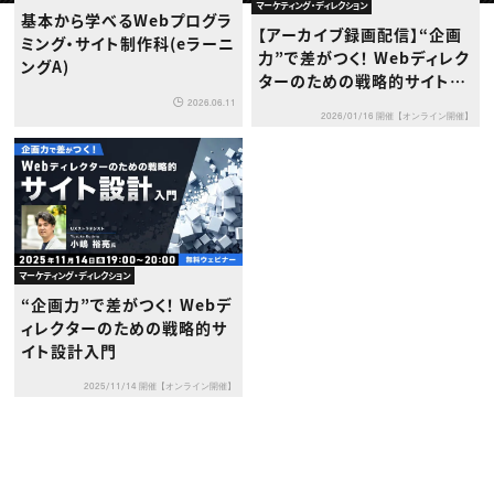
動画配信・映像制作
TOP Creator’s コラム トップ
マーケティング・ディレクション
基本から学べるWebプログラ
編集・ライティング
Webクリエイター
セミナー
【アーカイブ録画配信】“企画
マーケティング
アプリクリエイター
ミング・サイト制作科(eラーニ
ディレクション
力”で差がつく！ Webディレク
ゲームクリエイター
ングA)
業界解説・キャリア事情
映像クリエイター
ターのための戦略的サイト設
ニュース・トレンド
お役立ち基礎知識
マーケッター
計入門
2026.06.11
クリエイターインタビュー
ニュース・トレンド トップ
2026/01/16 開催【オンライン開催】
C＆R Magazine
Web
映像
ゲーム・エンタメ
広告
出版
CREATIVE VILLAGEからのお知らせ
マーケティング・ディレクション
プロフェッショナル×つながる×メディア
“企画力”で差がつく！ Webデ
ィレクターのための戦略的サ
イト設計入門
2025/11/14 開催【オンライン開催】