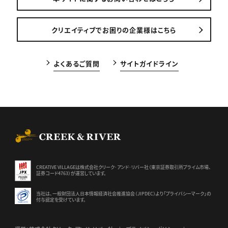
クリエイティブでお困りの企業様はこちら
よくあるご質問
サイトガイドライン
CREEK & RIVER Co., Ltd.
CREATIVE VILLAGEは株式会社クリーク･アンド･リバー社（東京証券
取引所プライム市場、
証券コード4763）が運営しています。
当社は、一般財団法人日本情報経済社会推進協会（JIPDEC）より
「プライバシーマーク」の
付与認定を受けています。