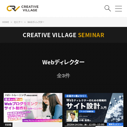
HOME
セミナー
Webディレクター
ACCOUNT
CREATIVE VILLAGE
SEMINAR
ログイン
会員登録
RECRUIT
Webディレクター
クリエイター求人を探す
全3件
CREATIVE JOB求人検索
特集求人
採用説明会
転職支援サービス
CONTENTS
スキルアップしたい！
スキルアップしたい！ トップ
デザイン
TOP Creator’s コラム
プログラミング
その他