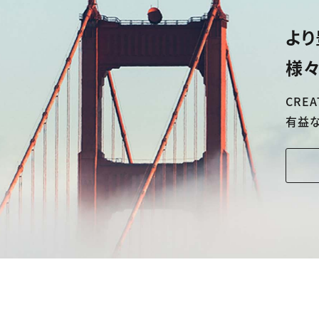
より
様々
CREA
有益