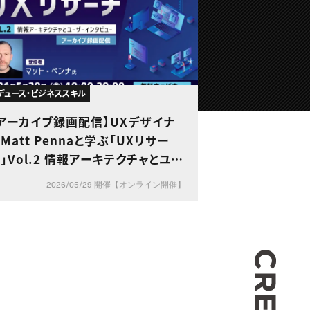
デュース・ビジネススキル
アーカイブ録画配信】UXデザイナ
Matt Pennaと学ぶ「UXリサー
」Vol.2 情報アーキテクチャとユー
ザーインタビュー
2026/05/29 開催【オンライン開催】
CREA