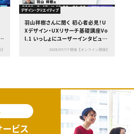
デザイン・クリエイティブ
ナ
羽山祥樹さんに聞く 初心者必見！U
Xデザイン・UXリサーチ基礎講座Vo
計
l.1 いっしょにユーザーインタビュー
の録画を観ながら分析をしてみよう
催】
2025/07/17 開催【オンライン開催】
料
サービス