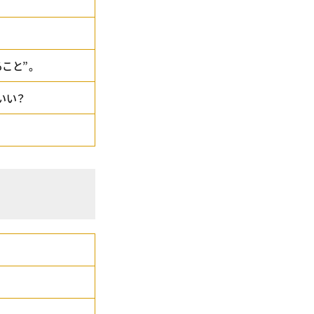
こと”。
いい？
方