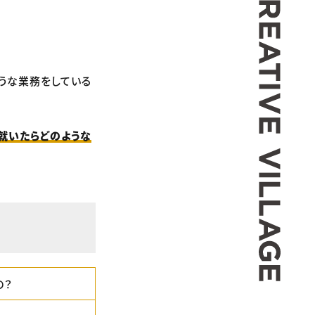
ような業務をしている
就いたらどのような
の？