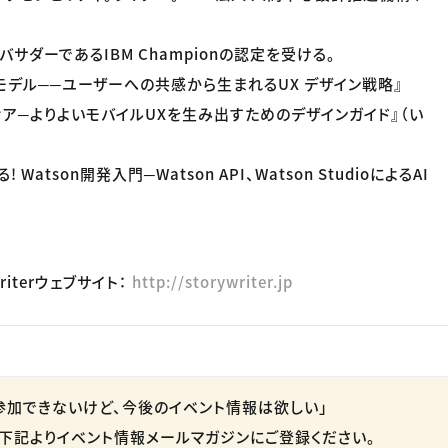
バサダーであるIBM Championの認定を受ける。
モデル──ユーザーへの共感から生まれるUX デザイン戦略』
ィア─よりよいモバイルUXを生み出すためのデザインガイド』（い
Watson開発入門─Watson API、Watson StudioによるAI
）
ywriterウェブサイト：
http://storywriter.jp
参加できないけど、今後のイベント情報は欲しい」
下記よりイベント情報メールマガジンにご登録ください。