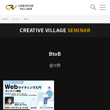
HOME
セミナー
BtoB
ACCOUNT
CREATIVE VILLAGE
SEMINAR
ログイン
会員登録
RECRUIT
BtoB
クリエイター求人を探す
全1件
CREATIVE JOB求人検索
特集求人
採用説明会
転職支援サービス
CONTENTS
スキルアップしたい！
スキルアップしたい！ トップ
デザイン
TOP Creator’s コラム
プログラミング