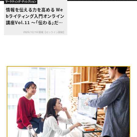
動画配信・映像制作
TOP Creator’s コラム トップ
マーケティング・ディレクション
編集・ライティング
Webクリエイター
セミナー
情報を伝える力を高める We
マーケティング
アプリクリエイター
ディレクション
bライティング入門オンライン
ゲームクリエイター
業界解説・キャリア事情
映像クリエイター
講座Vol.11 〜「伝わる」だけ
ニュース・トレンド
お役立ち基礎知識
マーケッター
じゃ足りない！BtoBライター
クリエイターインタビュー
ニュース・トレンド トップ
2025/12/16 開催【オンライン開催】
のための成果につながる文章
C＆R Magazine
Web
術〜
映像
ゲーム・エンタメ
広告
出版
CREATIVE VILLAGEからのお知らせ
プロフェッショナル×つながる×メディア