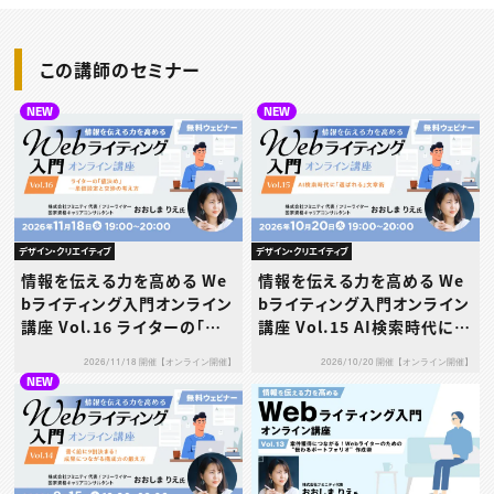
この講師のセミナー
NEW
NEW
デザイン・クリエイティブ
デザイン・クリエイティブ
情報を伝える力を高める We
情報を伝える力を高める We
bライティング入門オンライン
bライティング入門オンライン
講座 Vol.16 ライターの「値
講座 Vol.15 AI検索時代に
決め」─単価設定と交渉の考
「選ばれる」文章術
2026/11/18 開催【オンライン開催】
2026/10/20 開催【オンライン開催】
え方
NEW