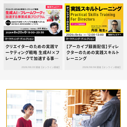
ース分析×生成AI ― 業界構
造を読み解き競争優位を築く
―
マーケティング・ディレクション
マーケティング・ディレクション
クリエイターのための実践マ
【アーカイブ録画配信】ディレ
ーケティング戦略 生成AI×フ
クターのための実践スキルト
レームワークで加速する事業
レーニング
成長プログラム 第1回：SWO
2026/08/20 開催【オンライン開催】
2026/08/06 開催【オンライン開催】
T分析 × アンゾフの成長ベク
トル ― 自社の強みを、具体的
な成長戦略へとつなげる ―