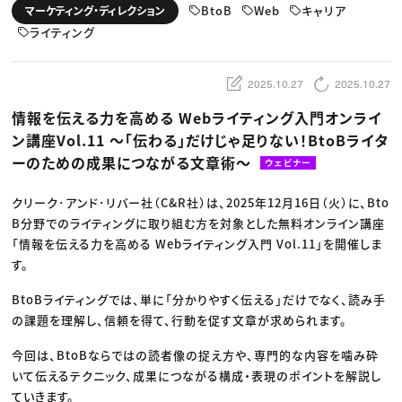
動画配信・映像制作
TOP Creator’s コラム トップ
BtoB
Web
キャリア
マーケティング・ディレクション
編集・ライティング
Webクリエイター
セミナー
マーケティング
ライティング
アプリクリエイター
ディレクション
ゲームクリエイター
業界解説・キャリア事情
映像クリエイター
ニュース・トレンド
お役立ち基礎知識
マーケッター
2025.10.27
2025.10.27
クリエイターインタビュー
ニュース・トレンド トップ
C＆R Magazine
Web
情報を伝える力を高める Webライティング入門オンライ
映像
ン講座Vol.11 〜「伝わる」だけじゃ足りない！BtoBライタ
ゲーム・エンタメ
広告
ーのための成果につながる文章術〜
ウェビナー
出版
CREATIVE VILLAGEからのお知らせ
クリーク･アンド･リバー社（C&R社）は、2025年12月16日（火）に、Bto
B分野でのライティングに取り組む方を対象とした無料オンライン講座
プロフェッショナル×つながる×メディア
「情報を伝える力を高める Webライティング入門 Vol.11」を開催しま
す。
BtoBライティングでは、単に「分かりやすく伝える」だけでなく、読み手
の課題を理解し、信頼を得て、行動を促す文章が求められます。
今回は、BtoBならではの読者像の捉え方や、専門的な内容を噛み砕
いて伝えるテクニック、成果につながる構成・表現のポイントを解説し
ていきます。