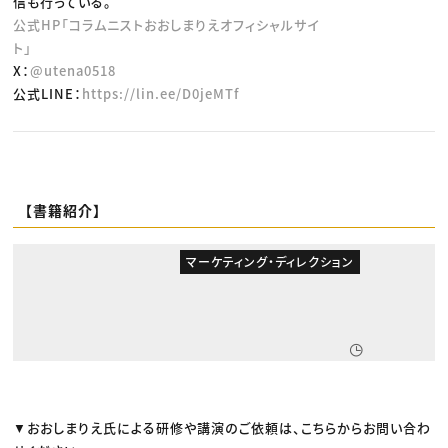
信も行っている。
公式HP「コラムニストおおしまりえオフィシャルサイ
ト」
X：
@utena0518
公式LINE：
https://lin.ee/D0jeMTf
【書籍紹介】
マーケティング・ディレクション
▼おおしまりえ氏による研修や講演のご依頼は、こちらからお問い合わ