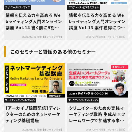
デザイン・クリエイティブ
プロデュース・ビジネススキル
情報を伝える力を高める We
情報を伝える力を高める We
bライティング入門オンライン
bライティング入門オンライン
講座 Vol.14 書く前に9割決
講座 Vol.13 案件獲得につな
まる！成果につながる構成力
がる！Webライターのため
2026/09/15 開催【オンライン開催】
2026/04/14 開催【オンライン開催】
の鍛え方
の“伝わるポートフォリオ”作
成術
このセミナーと関係のある他のセミナー
マーケティング・ディレクション
マーケティング・ディレクション
【アーカイブ録画配信】ディレ
クリエイターのための実践マ
クターのためのネットマーケ
ーケティング戦略 生成AI×フ
ティング基礎講座
レームワークで加速する事業
成長プログラム 第2回：5フォ
2026/08/27 開催【オンライン開催】
2026/09/17 開催【オンライン開催】