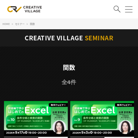
HOME
セミナー
関数
ACCOUNT
CREATIVE VILLAGE
SEMINAR
ログイン
会員登録
RECRUIT
関数
クリエイター求人を探す
全4件
CREATIVE JOB求人検索
特集求人
採用説明会
転職支援サービス
CONTENTS
スキルアップしたい！
スキルアップしたい！ トップ
デザイン
TOP Creator’s コラム
プログラミング