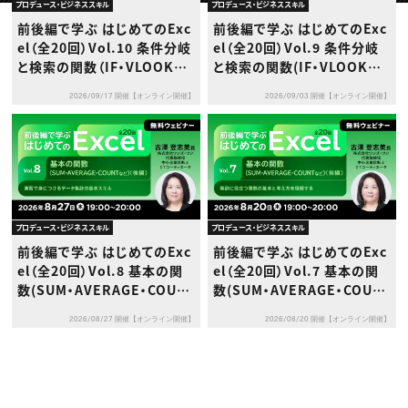
動画配信・映像制作
TOP Creator’s コラム トップ
プロデュース・ビジネススキル
プロデュース・ビジネススキル
編集・ライティング
Webクリエイター
セミナー
前後編で学ぶ はじめてのExc
前後編で学ぶ はじめてのExc
マーケティング
アプリクリエイター
ディレクション
el（全20回）Vol.10 条件分岐
el（全20回）Vol.9 条件分岐
ゲームクリエイター
業界解説・キャリア事情
映像クリエイター
と検索の関数（IF・VLOOKUP
と検索の関数(IF・VLOOKUP
ニュース・トレンド
お役立ち基礎知識
マーケッター
／XLOOKUP）（後編）～演習
／XLOOKUP)（前編）～判断・
クリエイターインタビュー
ニュース・トレンド トップ
2026/09/17 開催【オンライン開催】
2026/09/03 開催【オンライン開催】
で身につけるデータ判定と集
検索・条件集計の基本を理解
C＆R Magazine
Web
計の実践スキル～
する～
映像
ゲーム・エンタメ
広告
出版
CREATIVE VILLAGEからのお知らせ
プロデュース・ビジネススキル
プロデュース・ビジネススキル
プロフェッショナル×つながる×メディア
前後編で学ぶ はじめてのExc
前後編で学ぶ はじめてのExc
el（全20回）Vol.8 基本の関
el（全20回）Vol.7 基本の関
数(SUM・AVERAGE・COUN
数(SUM・AVERAGE・COUN
Tなど)（後編）～演習で身につ
Tなど)（前編）～集計に役立
2026/08/27 開催【オンライン開催】
2026/08/20 開催【オンライン開催】
けるデータ集計の基本スキル
つ関数の基本と考え方を理解
～
する～