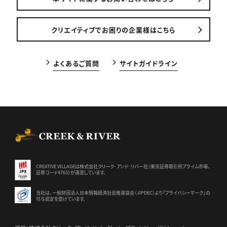
クリエイティブでお困りの企業様はこちら
よくあるご質問
サイトガイドライン
CREEK & RIVER Co., Ltd.
CREATIVE VILLAGEは株式会社クリーク･アンド･リバー社（東京証券
取引所プライム市場、
証券コード4763）が運営しています。
当社は、一般財団法人日本情報経済社会推進協会（JIPDEC）より
「プライバシーマーク」の
付与認定を受けています。