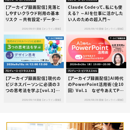
【アーカイブ録画配信】見落と
Claude Codeって、私にも使
しやすいクラウド利用の基本
える？ ～AIを仕事に活かした
リスク ～共有設定・データ送
い人のための超入門～
信・利用規約…その使い方、本
2026/09/01 開催【オンライン開催】
2026/09/10 開催【オンライン開催】
当に大丈夫？～
プロデュース・ビジネススキル
プロデュース・ビジネススキル
【アーカイブ録画配信】現代の
【アーカイブ録画配信】AI時代
ビジネスパーソンに必須の３
のPowerPoint活用術（全10
つの思考法を学ぶ【vol.3】デ
回） Vol.1 なぜ今あえてPo
ザイン思考
werPointなのか
2026/09/18 開催【オンライン開催】
2026/08/26 開催【オンライン開催】