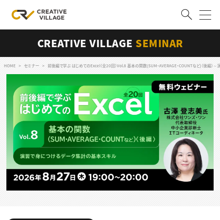
CREATIVE VILLAGE
SEMINAR
ACCOUNT
ログイン
会員登録
HOME
セミナー
前後編で学ぶ はじめてのExcel（全20回）Vol.8 基本の関数(SUM・AVERAGE・COUNTなど)（
RECRUIT
クリエイター求人を探す
CREATIVE JOB求人検索
特集求人
採用説明会
転職支援サービス
CONTENTS
スキルアップしたい！
スキルアップしたい！ トップ
デザイン
TOP Creator’s コラム
プログラミング