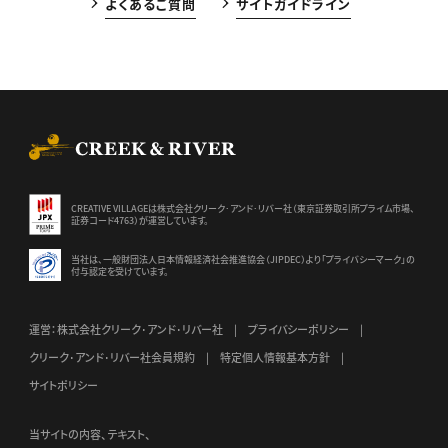
よくあるご質問
サイトガイドライン
CREEK & RIVER Co., Ltd.
CREATIVE VILLAGEは株式会社クリーク･アンド･リバー社（東京証券
取引所プライム市場、
証券コード4763）が運営しています。
当社は、一般財団法人日本情報経済社会推進協会（JIPDEC）より
「プライバシーマーク」の
付与認定を受けています。
運営：株式会社クリーク･アンド･リバー社
プライバシーポリシー
クリーク･アンド･リバー社会員規約
特定個人情報基本方針
サイトポリシー
当サイトの内容、テキスト、