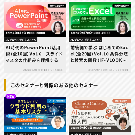
プロデュース・ビジネススキル
プロデュース・ビジネススキル
AI時代のPowerPoint活用
前後編で学ぶ はじめてのExc
術（全10回）Vol.6 スライド
el（全20回）Vol.10 条件分岐
マスタの仕組みを理解する
と検索の関数（IF・VLOOKUP
／XLOOKUP）（後編）～演習
2026/09/04 開催【オンライン開催】
2026/09/17 開催【オンライン開催】
で身につけるデータ判定と集
計の実践スキル～
このセミナーと関係のある他のセミナー
NEW
プロデュース・ビジネススキル
プロデュース・ビジネススキル