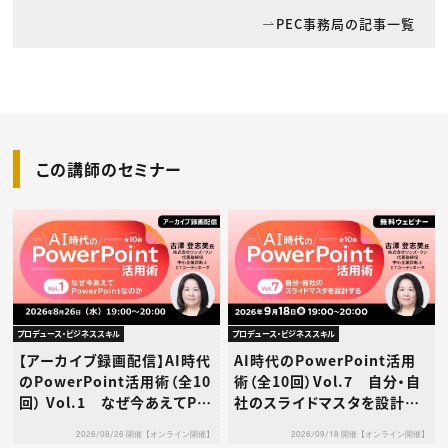
PEC事務局の記事一覧
この講師のセミナー
プロデュース・ビジネススキル
プロデュース・ビジネススキル
【アーカイブ録画配信】AI時代
AI時代のPowerPoint活用
のPowerPoint活用術（全10
術（全10回）Vol.7 自分・自
回） Vol.1 なぜ今あえてPo
社のスライドマスタを設計す
werPointなのか
る
2026/08/26 開催【オンライン開催】
2026/09/18 開催【オンライン開催】