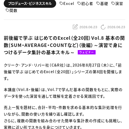
動画配信・映像制作
TOP Creator’s コラム トップ
Excel
初心者
基礎
演習
プロデュース・ビジネススキル
編集・ライティング
Webクリエイター
セミナー
マーケティング
関数
アプリクリエイター
ディレクション
ゲームクリエイター
業界解説・キャリア事情
映像クリエイター
ニュース・トレンド
お役立ち基礎知識
マーケッター
2026.06.23
2026.06.23
クリエイターインタビュー
ニュース・トレンド トップ
C＆R Magazine
Web
前後編で学ぶ はじめてのExcel（全20回）Vol.8 基本の関
映像
数(SUM・AVERAGE・COUNTなど)（後編）～演習で身に
ゲーム・エンタメ
広告
つけるデータ集計の基本スキル～
ウェビナー
出版
CREATIVE VILLAGEからのお知らせ
クリーク･アンド･リバー社（C&R社）は、2026年8月27日（木）に、「前
後編で学ぶ はじめてのExcel（全20回）」シリーズの第8回を開催しま
プロフェッショナル×つながる×メディア
す。
本講座（Vol.8・後編）は、Vol.7で学んだ基本の関数をもとに、実際の
データを使った演習を通して理解を定着させる実践回です。
売上一覧を題材に、合計・平均・件数を求める基本的な集計処理を行
いながら、関数の使い方を繰り返し確認します。
さらに、複数の関数を組み合わせた簡単な集計表の作成にも挑戦し、
実務に近い形でスキルを身につけていきます。