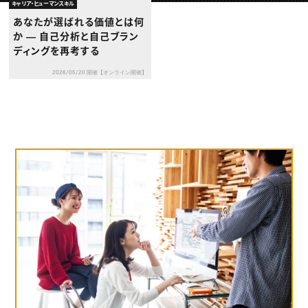
動画配信・映像制作
TOP Creator’s コラム トップ
キャリア・ヒューマンスキル
編集・ライティング
Webクリエイター
セミナー
あなたが選ばれる価値とは何
マーケティング
アプリクリエイター
ディレクション
か ― 自己分析と自己ブラン
ゲームクリエイター
業界解説・キャリア事情
映像クリエイター
ディングを再考する
ニュース・トレンド
お役立ち基礎知識
マーケッター
クリエイターインタビュー
ニュース・トレンド トップ
2026/05/20 開催【オンライン開催】
C＆R Magazine
Web
映像
ゲーム・エンタメ
広告
出版
CREATIVE VILLAGEからのお知らせ
プロフェッショナル×つながる×メディア