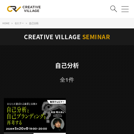
HOME
セミナー
自己分析
ACCOUNT
CREATIVE VILLAGE
SEMINAR
ログイン
会員登録
RECRUIT
自己分析
クリエイター求人を探す
全1件
CREATIVE JOB求人検索
特集求人
採用説明会
転職支援サービス
CONTENTS
スキルアップしたい！
スキルアップしたい！ トップ
デザイン
TOP Creator’s コラム
プログラミング