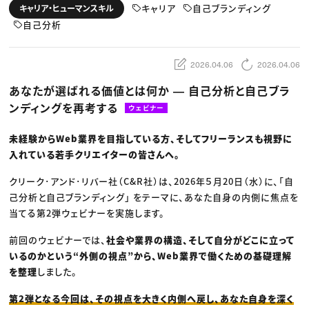
動画配信・映像制作
TOP Creator’s コラム トップ
キャリア
自己ブランディング
キャリア・ヒューマンスキル
編集・ライティング
Webクリエイター
セミナー
マーケティング
自己分析
アプリクリエイター
ディレクション
ゲームクリエイター
業界解説・キャリア事情
映像クリエイター
ニュース・トレンド
お役立ち基礎知識
マーケッター
2026.04.06
2026.04.06
クリエイターインタビュー
ニュース・トレンド トップ
C＆R Magazine
Web
あなたが選ばれる価値とは何か ― 自己分析と自己ブラ
映像
ンディングを再考する
ゲーム・エンタメ
ウェビナー
広告
出版
未経験からWeb業界を目指している方、そしてフリーランスも視野に
CREATIVE VILLAGEからのお知らせ
入れている若手クリエイターの皆さんへ。
プロフェッショナル×つながる×メディア
クリーク･アンド･リバー社（C&R社）は、2026年５月20日（水）に、「自
己分析と自己ブランディング」 をテーマに、あなた自身の内側に焦点を
当てる第2弾ウェビナーを実施します。
前回のウェビナーでは、
社会や業界の構造、そして自分がどこに立って
いるのかという“外側の視点”から、Web業界で働くための基礎理解
を整理
しました。
第2弾となる今回は、その視点を大きく内側へ戻し、あなた自身を深く