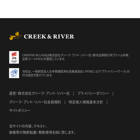
CREEK & RIVER Co., Ltd.
CREATIVE VILLAGEは株式会社クリーク･アンド･リバー社（東京証券
取引所プライム市場、
証券コード4763）が運営しています。
当社は、一般財団法人日本情報経済社会推進協会（JIPDEC）より
「プライバシーマーク」の
付与認定を受けています。
運営：株式会社クリーク･アンド･リバー社
プライバシーポリシー
クリーク･アンド･リバー社会員規約
特定個人情報基本方針
サイトポリシー
当サイトの内容、テキスト、
画像等の無断転載・無断使用を固く禁じます。