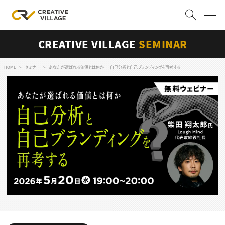
CREATIVE VILLAGE
SEMINAR
ACCOUNT
ログイン
会員登録
HOME
セミナー
あなたが選ばれる価値とは何か ― 自己分析と自己ブランディングを再考する
RECRUIT
クリエイター求人を探す
CREATIVE JOB求人検索
特集求人
採用説明会
転職支援サービス
CONTENTS
スキルアップしたい！
スキルアップしたい！ トップ
デザイン
TOP Creator’s コラム
プログラミング