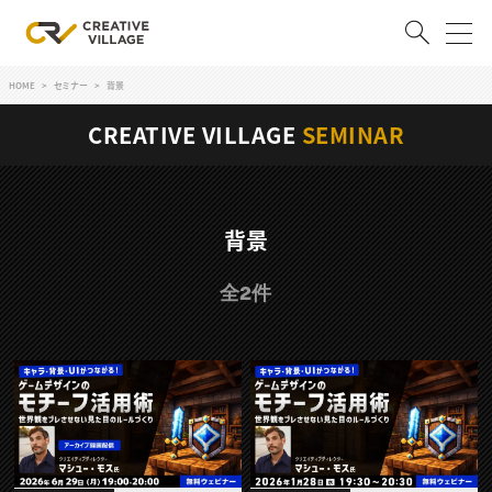
HOME
セミナー
背景
ACCOUNT
CREATIVE VILLAGE
SEMINAR
ログイン
会員登録
RECRUIT
背景
クリエイター求人を探す
全2件
CREATIVE JOB求人検索
特集求人
採用説明会
転職支援サービス
CONTENTS
スキルアップしたい！
スキルアップしたい！ トップ
デザイン
TOP Creator’s コラム
プログラミング