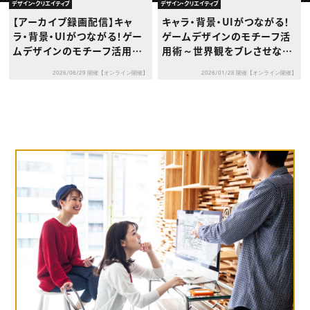
動画配信・映像制作
TOP Creator’s コラム トップ
デザイン・クリエイティブ
デザイン・クリエイティブ
編集・ライティング
Webクリエイター
セミナー
【アーカイブ録画配信】キャ
キャラ・背景・UIがつながる！
マーケティング
アプリクリエイター
ディレクション
ラ・背景・UIがつながる！ゲー
ゲームデザインのモチーフ活
ゲームクリエイター
業界解説・キャリア事情
映像クリエイター
ムデザインのモチーフ活用術
用術～世界観をブレさせな
ニュース・トレンド
お役立ち基礎知識
マーケッター
～世界観をブレさせない“見
い“見た目のルール”づくり～
クリエイターインタビュー
ニュース・トレンド トップ
2026/06/29 開催【オンライン開催】
2026/01/28 開催【オンライン開催】
た目のルール”づくり～
C＆R Magazine
Web
映像
ゲーム・エンタメ
広告
出版
CREATIVE VILLAGEからのお知らせ
プロフェッショナル×つながる×メディア