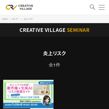
HOME
セミナー
炎上リスク
ACCOUNT
CREATIVE VILLAGE
SEMINAR
ログイン
会員登録
RECRUIT
炎上リスク
クリエイター求人を探す
全1件
CREATIVE JOB求人検索
特集求人
採用説明会
転職支援サービス
CONTENTS
スキルアップしたい！
スキルアップしたい！ トップ
デザイン
TOP Creator’s コラム
プログラミング