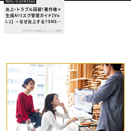
動画配信・映像制作
TOP Creator’s コラム トップ
プロデュース・ビジネススキル
編集・ライティング
Webクリエイター
セミナー
炎上・トラブル回避！著作権×
マーケティング
アプリクリエイター
ディレクション
生成AIリスク管理ガイド【Vo
ゲームクリエイター
業界解説・キャリア事情
映像クリエイター
l.1】 ～なぜ炎上する？SNS時
ニュース・トレンド
お役立ち基礎知識
マーケッター
代の“法的OKでも危険”な境
クリエイターインタビュー
ニュース・トレンド トップ
2026/07/29 開催【オンライン開催】
界線～
C＆R Magazine
Web
映像
ゲーム・エンタメ
広告
出版
CREATIVE VILLAGEからのお知らせ
プロフェッショナル×つながる×メディア