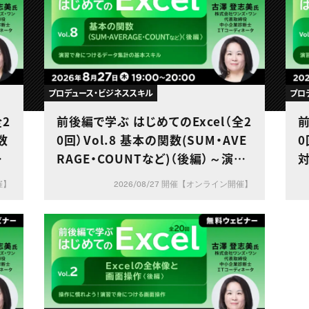
プロデュース・ビジネススキル
プロ
全2
前後編で学ぶ はじめてのExcel（全2
前
数
0回）Vol.8 基本の関数(SUM・AVE
0
後
RAGE・COUNTなど)（後編）～演習
定
で身につけるデータ集計の基本スキ
催】
2026/08/27 開催【オンライン開催】
ル～