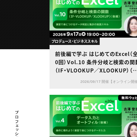
プロデュース・ビジネススキル
前後編で学ぶ はじめてのExcel（
0回）Vol.10 条件分岐と検索の関
（IF・VLOOKUP／XLOOKUP）（
編）～演習で身につけるデータ判
2026/09/17 開催【オンライン開
と集計の実践スキル～
プロフェッショナル×つながる×メディア