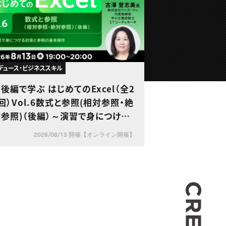
デュース・ビジネススキル
後編で学ぶ はじめてのExcel（全2
回）Vol.6数式と参照(相対参照・絶
対参照)（後編）～演習で身につける
計算と参照の基本操作～
2026/08/13 開催【オンライン開催】
CREA