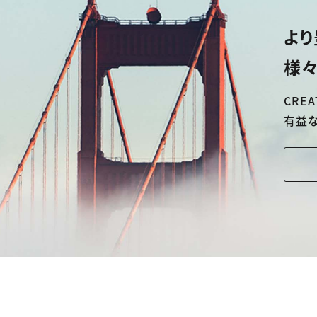
より
様々
CREA
有益