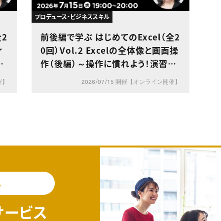
プロデュース・ビジネススキル
全2
前後編で学ぶ はじめてのExcel（全2
ィ
0回）Vol.2 Excelの全体像と画面操
で
作（後編）～操作に慣れよう！演習で
身につける画面操作～
催】
2026/07/15 開催【オンライン開催】
料
サービス