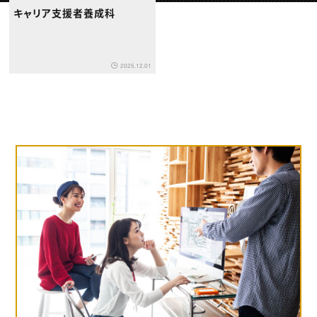
動画配信・映像制作
TOP Creator’s コラム トップ
キャリア支援者養成科
編集・ライティング
Webクリエイター
セミナー
マーケティング
アプリクリエイター
ディレクション
ゲームクリエイター
業界解説・キャリア事情
映像クリエイター
ニュース・トレンド
お役立ち基礎知識
マーケッター
2025.12.01
クリエイターインタビュー
ニュース・トレンド トップ
C＆R Magazine
Web
映像
ゲーム・エンタメ
広告
出版
CREATIVE VILLAGEからのお知らせ
プロフェッショナル×つながる×メディア