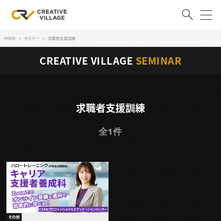
HOME
セミナー
求職者支援訓練
ACCOUNT
CREATIVE VILLAGE
SEMINAR
ログイン
会員登録
RECRUIT
求職者支援訓練
クリエイター求人を探す
全1件
CREATIVE JOB求人検索
特集求人
採用説明会
転職支援サービス
CONTENTS
スキルアップしたい！
スキルアップしたい！ トップ
デザイン
TOP Creator’s コラム
プログラミング
その他