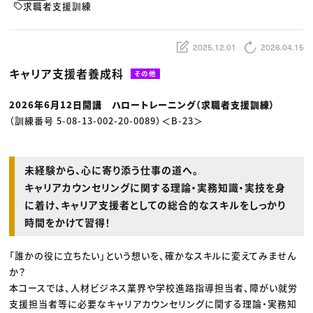
動画配信・映像制作
TOP Creator’s コラム トップ
求職者支援訓練
編集・ライティング
Webクリエイター
セミナー
マーケティング
アプリクリエイター
ディレクション
ゲームクリエイター
業界解説・キャリア事情
2025.12.01
2026.04.15
映像クリエイター
ニュース・トレンド
お役立ち基礎知識
マーケッター
クリエイターインタビュー
キャリア支援者養成科
ニュース・トレンド トップ
その他
C＆R Magazine
Web
映像
2026年6月12日開講 ハロートレーニング（求職者支援訓練）
ゲーム・エンタメ
広告
（訓練番号 5-08-13-002-20-0089）＜B-23＞
出版
CREATIVE VILLAGEからのお知らせ
未経験から、心に寄り添う仕事の道へ。
プロフェッショナル×つながる×メディア
キャリアカウンセリングに関する理論・実務知識・実技を身
に着け、キャリア支援者としての総合的なスキルをしっかり
時間をかけて習得！
「誰かの役に立ちたい」という想いを、確かなスキルに変えてみません
か？
本コースでは、人材ビジネス業界や学校進路指導担当者、障がい就労
支援担当者等に必要なキャリアカウンセリングに関する理論・実務知