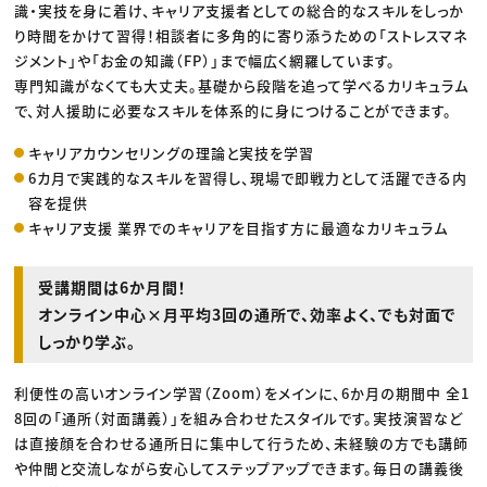
識・実技を身に着け、キャリア支援者としての総合的なスキルをしっか
り時間をかけて習得！相談者に多角的に寄り添うための「ストレスマネ
ジメント」や「お金の知識（FP）」まで幅広く網羅しています。
専門知識がなくても大丈夫。基礎から段階を追って学べるカリキュラム
で、対人援助に必要なスキルを体系的に身につけることができます。
キャリアカウンセリングの理論と実技を学習
6カ月で実践的なスキルを習得し、現場で即戦力として活躍できる内
容を提供
キャリア支援 業界でのキャリアを目指す方に最適なカリキュラム
受講期間は6か月間！
オンライン中心×月平均3回の通所で、効率よく、でも対面で
しっかり学ぶ。
利便性の高いオンライン学習（Zoom）をメインに、6か月の期間中 全1
8回の「通所（対面講義）」を組み合わせたスタイルです。実技演習など
は直接顔を合わせる通所日に集中して行うため、未経験の方でも講師
や仲間と交流しながら安心してステップアップできます。毎日の講義後