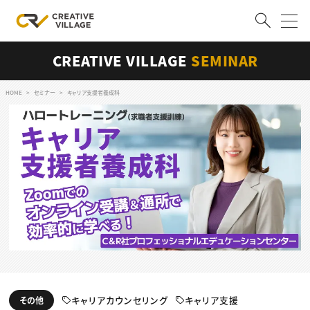
CREATIVE VILLAGE
SEMINAR
ACCOUNT
ログイン
会員登録
HOME
セミナー
キャリア支援者養成科
RECRUIT
クリエイター求人を探す
CREATIVE JOB求人検索
特集求人
採用説明会
転職支援サービス
CONTENTS
スキルアップしたい！
スキルアップしたい！ トップ
デザイン
TOP Creator’s コラム
キャリアカウンセリング
キャリア支援
プログラミング
その他