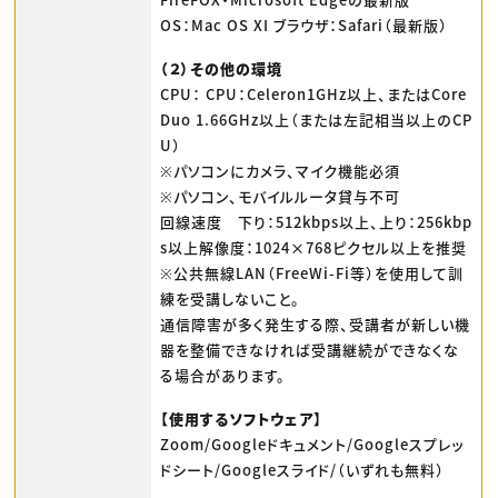
OS：Mac OS XI ブラウザ：Safari（最新版）
（２）その他の環境
CPU： CPU：Celeron1GHz以上、またはCore
Duo 1.66GHz以上（または左記相当以上のCP
U）
※パソコンにカメラ、マイク機能必須
※パソコン、モバイルルータ貸与不可
回線速度 下り：512kbps以上、上り：256kbp
s以上解像度：1024×768ピクセル以上を推奨
※公共無線LAN（FreeWi-Fi等）を使用して訓
練を受講しないこと。
通信障害が多く発生する際、受講者が新しい機
器を整備できなければ受講継続ができなくな
る場合があります。
【使用するソフトウェア】
Zoom/Googleドキュメント/Googleスプレッ
ドシート/Googleスライド/（いずれも無料）