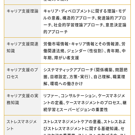
キャリア支援理論
キャリア・ディベロプメントに関する理論・モデ
ルの意義、構造的アプローチ、発達論的アプロ
ーチ、社会的学習理論アプローチ、意思決定論
的アプローチ
キャリア支援関連
労働市場情報・キャリア情報とその情報源、労
知識
働関連法規、ジェンダー（性役割）、青年期、中
年期、障がい者支援
キャリア支援のプ
システマティックアプローチ（関係構築、問題把
ロセス
握、目標設定、方策・実行）、自己理解、職業理
解、環境への働きかけ
キャリア支援の実
リファー、コンサルテーション、ケースマネジメ
務知識
ントの定義、ケースマネジメントのプロセス、継
続学習とスーパービジョンの重要性
ストレスマネジメ
ストレスマネジメントケアの意義、ストレスおよ
ント
びストレスマネジメントに関する基礎知識、セ