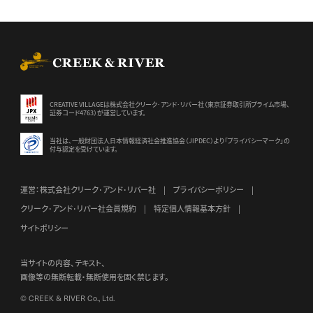
CREEK & RIVER Co., Ltd.
CREATIVE VILLAGEは株式会社クリーク･アンド･リバー社（東京証券
取引所プライム市場、
証券コード4763）が運営しています。
当社は、一般財団法人日本情報経済社会推進協会（JIPDEC）より
「プライバシーマーク」の
付与認定を受けています。
運営：株式会社クリーク･アンド･リバー社
プライバシーポリシー
クリーク･アンド･リバー社会員規約
特定個人情報基本方針
サイトポリシー
当サイトの内容、テキスト、
画像等の無断転載・無断使用を固く禁じます。
© CREEK & RIVER Co., Ltd.