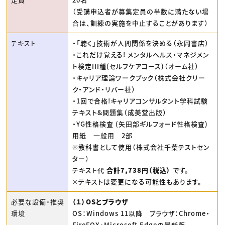
（受講申込者が募集定員の半数に満たない場
合は、訓練の実施を中止することがあります）
テキスト
・「聴く」技術が人間関係を決める（永岡書店）
・これだけ覚える! メンタルヘルス・マネジメン
ト検定III種(セルフケアコース)（オーム社）
・キャリア理論ワークブック（株式会社クリー
ク・アンド・リバー社）
・1回で合格!キャリアコンサルタント学科試験
テキスト&問題集（成美堂出版）
・YG性格検査 (矢田部ギルフォード性格検査)
用紙 一般用 2部
※教科書として使用（株式会社千葉テストセン
ター）
テキスト代
合計7,738円（税込）
です。
※テキストは変更になる可能性もあります。
必要な設備・推奨
（１）OSとブラウザ
環境
OS：Windows 11以降 ブラウザ：Chrome・
FireFOX・Microsoft Edgeの最新版