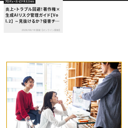
動画配信・映像制作
TOP Creator’s コラム トップ
プロデュース・ビジネススキル
編集・ライティング
Webクリエイター
セミナー
炎上・トラブル回避！著作権×
マーケティング
アプリクリエイター
ディレクション
生成AIリスク管理ガイド【Vo
ゲームクリエイター
業界解説・キャリア事情
映像クリエイター
l.2】 ～見抜けるか？侵害チェ
ニュース・トレンド
お役立ち基礎知識
マーケッター
ックと証拠保全の実務～
クリエイターインタビュー
ニュース・トレンド トップ
2026/08/19 開催【オンライン開催】
C＆R Magazine
Web
映像
ゲーム・エンタメ
広告
出版
CREATIVE VILLAGEからのお知らせ
プロフェッショナル×つながる×メディア