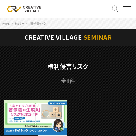
HOME
セミナー
権利侵害リスク
ACCOUNT
CREATIVE VILLAGE
SEMINAR
ログイン
会員登録
RECRUIT
権利侵害リスク
クリエイター求人を探す
全1件
CREATIVE JOB求人検索
特集求人
採用説明会
転職支援サービス
CONTENTS
スキルアップしたい！
スキルアップしたい！ トップ
デザイン
TOP Creator’s コラム
プログラミング