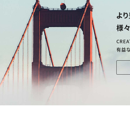
より
様々
CREA
有益