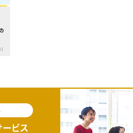
の
催】
料
サービス