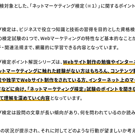
検対象とした、「ネットマーケティング検定（※１）」に関するポイン
グ検定は、ビジネスで役立つ知識と技術の習得を目的とした資格
の検定試験の1つで、Webマーケティングの特性など基本的なことか
チ・関連法規まで、網羅的に学習できる内容となっています。
グ検定ポイント解説シリーズは、
Webサイト制作の勉強やインター
ットマーケティングに触れた経験がない方はもちろん、コンテンツ
や独学でWebサイト制作をされている方、インターネット上のマ
などに向け、「ネットマーケティング検定」試験のポイントを聞き
て理解を深めていく内容
となっています。
グ検定は設問の文章が長い傾向があり、何を問われているのか読
スの状況が提示され、それに対してどのような行動が望ましいか考