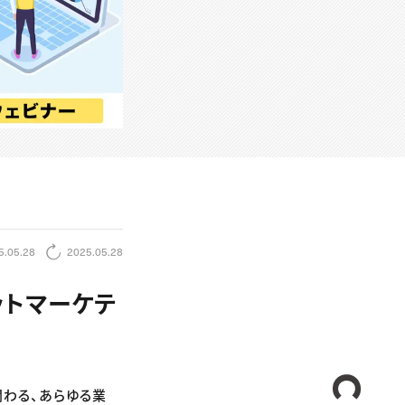
5.05.28
2025.05.28
ットマーケテ
CREA
関わる、あらゆる業