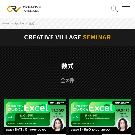
HOME
セミナー
数式
ACCOUNT
CREATIVE VILLAGE
SEMINAR
ログイン
会員登録
RECRUIT
数式
クリエイター求人を探す
全2件
CREATIVE JOB求人検索
特集求人
採用説明会
転職支援サービス
CONTENTS
スキルアップしたい！
スキルアップしたい！ トップ
デザイン
TOP Creator’s コラム
プログラミング