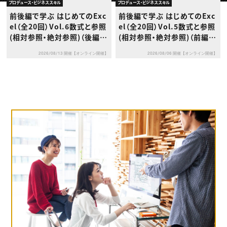
動画配信・映像制作
TOP Creator’s コラム トップ
プロデュース・ビジネススキル
プロデュース・ビジネススキル
編集・ライティング
Webクリエイター
セミナー
前後編で学ぶ はじめてのExc
前後編で学ぶ はじめてのExc
マーケティング
アプリクリエイター
ディレクション
el（全20回）Vol.6数式と参照
el（全20回）Vol.5数式と参照
ゲームクリエイター
業界解説・キャリア事情
映像クリエイター
(相対参照・絶対参照)（後編）
(相対参照・絶対参照)（前編）
ニュース・トレンド
お役立ち基礎知識
マーケッター
～演習で身につける計算と参
～計算の基本と仕組みを理解
クリエイターインタビュー
ニュース・トレンド トップ
2026/08/13 開催【オンライン開催】
2026/08/06 開催【オンライン開催】
照の基本操作～
する～
C＆R Magazine
Web
映像
ゲーム・エンタメ
広告
出版
CREATIVE VILLAGEからのお知らせ
プロフェッショナル×つながる×メディア