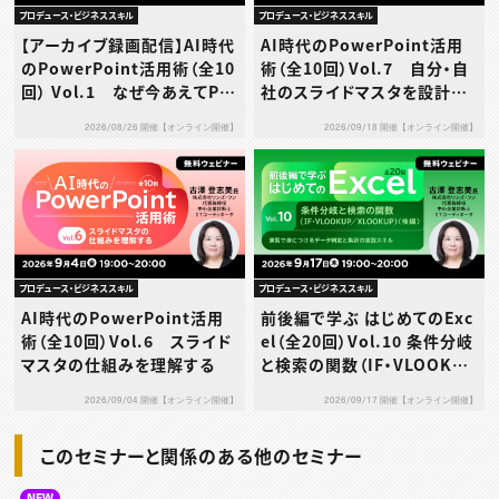
プロデュース・ビジネススキル
プロデュース・ビジネススキル
【アーカイブ録画配信】AI時代
AI時代のPowerPoint活用
のPowerPoint活用術（全10
術（全10回）Vol.7 自分・自
回） Vol.1 なぜ今あえてPo
社のスライドマスタを設計す
werPointなのか
る
2026/08/26 開催【オンライン開催】
2026/09/18 開催【オンライン開催】
プロデュース・ビジネススキル
プロデュース・ビジネススキル
AI時代のPowerPoint活用
前後編で学ぶ はじめてのExc
術（全10回）Vol.6 スライド
el（全20回）Vol.10 条件分岐
マスタの仕組みを理解する
と検索の関数（IF・VLOOKUP
／XLOOKUP）（後編）～演習
2026/09/04 開催【オンライン開催】
2026/09/17 開催【オンライン開催】
で身につけるデータ判定と集
計の実践スキル～
このセミナーと関係のある他のセミナー
NEW