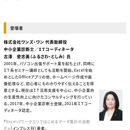
登壇者
株式会社ワンズ・ワン 代表取締役
中小企業診断士／ＩＴコーディネータ
古澤 登志美（ふるさわ・としみ） 氏
2001年、パソコン出張サポート業を起ち上げ、同時に
ＩＴ系セミナー講師としても活動を開始。Excelを始
めとしたOfficeアプリの他、ホームページ作成や画
像処理など、初心者にもわかりやすく伝えることを得
意とする。現在はＩＴ活用支援を中心に、中小企業向
の生産性向上に向けたコンサルティングを行ってい
る。2017年、中小企業診断士登録。2021年ＩＴコー
ディネータ認定。
「
Excelパワークエリではじめるデータ集計の自動
化
」（インプレス刊）著者。