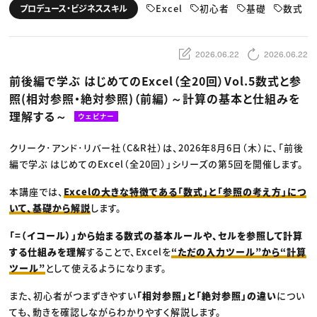
動画配信・映像制作
TOP Creator’s コラム トップ
Excel
初心者
基礎
数式
プロデュース・ビジネススキル
編集・ライティング
Webクリエイター
セミナー
マーケティング
アプリクリエイター
ディレクション
ゲームクリエイター
業界解説・キャリア事情
映像クリエイター
ニュース・トレンド
2026.06.22
2026.06.22
お役立ち基礎知識
マーケッター
クリエイターインタビュー
ニュース・トレンド トップ
前後編で学ぶ はじめてのExcel（全20回）Vol.5数式と参
C＆R Magazine
Web
照(相対参照・絶対参照)（前編）～計算の基本と仕組みを
映像
ゲーム・エンタメ
理解する～
ウェビナー
広告
出版
CREATIVE VILLAGEからのお知らせ
クリーク･アンド･リバー社（C&R社）は、2026年8月6日（木）に、「前後
編で学ぶ はじめてのExcel（全20回）」シリーズの第5回を開催します。
プロフェッショナル×つながる×メディア
本講座では、
Excelの大きな特徴である「数式」と「参照の考え方」につ
いて、基礎から解説
します。
「=（イコール）」から始まる数式の基本ルールや、セルを参照して計算
する仕組みを理解
することで、Excelを
“ただの入力ツール”から“計算
ツール”
として使えるようになります。
また、初心者がつまずきやすい
「相対参照」と「絶対参照」の違い
につい
ても、動きを確認しながらわかりやすく解説します。