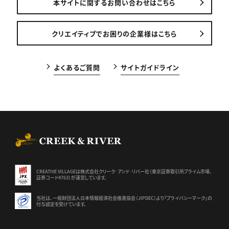
本サイトに関するお問い合わせはこちら
クリエイティブでお困りの企業様はこちら
よくあるご質問
サイトガイドライン
CREEK & RIVER Co., Ltd.
CREATIVE VILLAGEは株式会社クリーク･アンド･リバー社（東京証券
取引所プライム市場、
証券コード4763）が運営しています。
当社は、一般財団法人日本情報経済社会推進協会（JIPDEC）より
「プライバシーマーク」の
付与認定を受けています。