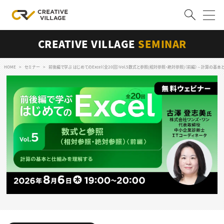
CREATIVE VILLAGE
SEMINAR
ACCOUNT
ログイン
会員登録
HOME
セミナー
前後編で学ぶ はじめてのExcel（全20回）Vol.5数式と参照(相対参照・絶対参照)（前編）～計算の基
RECRUIT
クリエイター求人を探す
CREATIVE JOB求人検索
特集求人
採用説明会
転職支援サービス
CONTENTS
スキルアップしたい！
スキルアップしたい！ トップ
デザイン
TOP Creator’s コラム
プログラミング