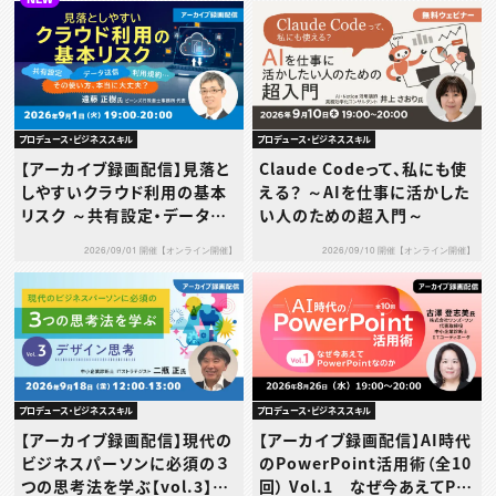
プロデュース・ビジネススキル
プロデュース・ビジネススキル
【アーカイブ録画配信】見落と
Claude Codeって、私にも使
しやすいクラウド利用の基本
える？ ～AIを仕事に活かした
リスク ～共有設定・データ送
い人のための超入門～
信・利用規約…その使い方、本
2026/09/01 開催【オンライン開催】
2026/09/10 開催【オンライン開催】
当に大丈夫？～
プロデュース・ビジネススキル
プロデュース・ビジネススキル
【アーカイブ録画配信】現代の
【アーカイブ録画配信】AI時代
ビジネスパーソンに必須の３
のPowerPoint活用術（全10
つの思考法を学ぶ【vol.3】デ
回） Vol.1 なぜ今あえてPo