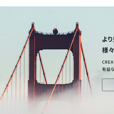
より
様々
CREA
有益