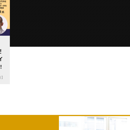
使
イ
！
催】