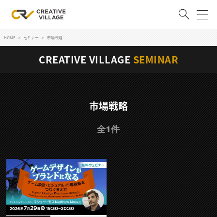
HOME
セミナー
市場戦略
ACCOUNT
CREATIVE VILLAGE
SEMINAR
ログイン
会員登録
RECRUIT
市場戦略
クリエイター求人を探す
全1件
CREATIVE JOB求人検索
特集求人
採用説明会
転職支援サービス
CONTENTS
スキルアップしたい！
スキルアップしたい！ トップ
デザイン
TOP Creator’s コラム
プログラミング