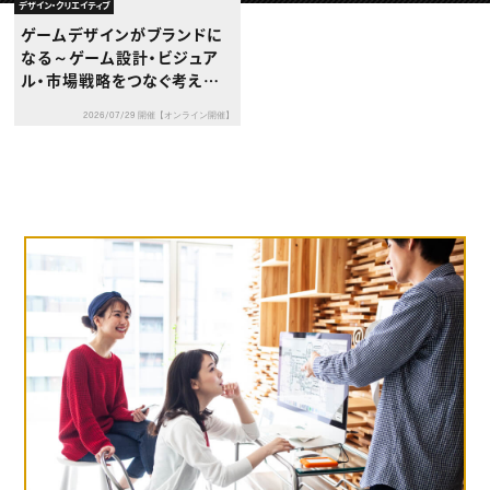
動画配信・映像制作
TOP Creator’s コラム トップ
デザイン・クリエイティブ
編集・ライティング
Webクリエイター
セミナー
ゲームデザインがブランドに
マーケティング
アプリクリエイター
ディレクション
なる～ゲーム設計・ビジュア
ゲームクリエイター
業界解説・キャリア事情
映像クリエイター
ル・市場戦略をつなぐ考え方
ニュース・トレンド
お役立ち基礎知識
マーケッター
～
クリエイターインタビュー
ニュース・トレンド トップ
2026/07/29 開催【オンライン開催】
C＆R Magazine
Web
映像
ゲーム・エンタメ
広告
出版
CREATIVE VILLAGEからのお知らせ
プロフェッショナル×つながる×メディア