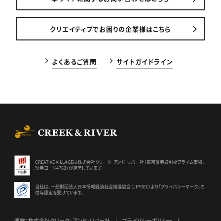
クリエイティブでお困りの企業様はこちら
よくあるご質問
サイトガイドライン
CREEK & RIVER Co., Ltd.
CREATIVE VILLAGEは株式会社クリーク･アンド･リバー社（東京証券
取引所プライム市場、
証券コード4763）が運営しています。
当社は、一般財団法人日本情報経済社会推進協会（JIPDEC）より
「プライバシーマーク」の
付与認定を受けています。
運営：株式会社クリーク･アンド･リバー社
プライバシーポリシー