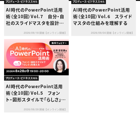
動画配信・映像制作
TOP Creator’s コラム トップ
プロデュース・ビジネススキル
プロデュース・ビジネススキル
編集・ライティング
Webクリエイター
セミナー
AI時代のPowerPoint活用
AI時代のPowerPoint活用
マーケティング
アプリクリエイター
ディレクション
術（全10回）Vol.7 自分・自
術（全10回）Vol.6 スライド
ゲームクリエイター
業界解説・キャリア事情
映像クリエイター
社のスライドマスタを設計す
マスタの仕組みを理解する
ニュース・トレンド
お役立ち基礎知識
マーケッター
る
クリエイターインタビュー
ニュース・トレンド トップ
2026/09/18 開催【オンライン開催】
2026/09/04 開催【オンライン開催】
C＆R Magazine
Web
映像
ゲーム・エンタメ
広告
出版
CREATIVE VILLAGEからのお知らせ
プロデュース・ビジネススキル
プロフェッショナル×つながる×メディア
AI時代のPowerPoint活用
術（全10回）Vol.5 フォン
ト・図形スタイルで「らしさ」を
整える
2026/08/28 開催【オンライン開催】