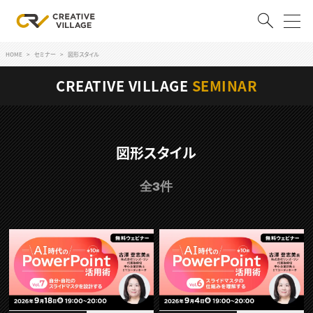
HOME
セミナー
図形スタイル
ACCOUNT
CREATIVE VILLAGE
SEMINAR
ログイン
会員登録
RECRUIT
図形スタイル
クリエイター求人を探す
全3件
CREATIVE JOB求人検索
特集求人
採用説明会
転職支援サービス
CONTENTS
スキルアップしたい！
スキルアップしたい！ トップ
デザイン
TOP Creator’s コラム
プログラミング