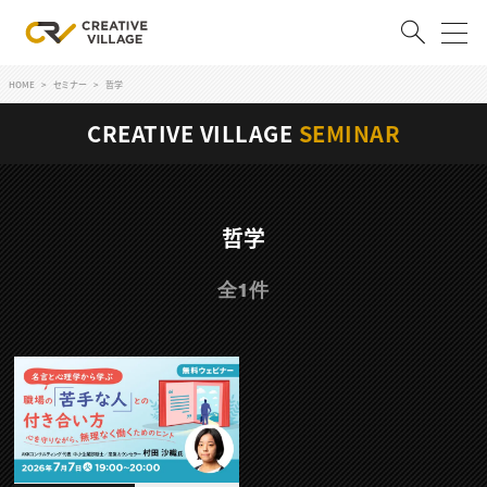
HOME
セミナー
哲学
ACCOUNT
CREATIVE VILLAGE
SEMINAR
ログイン
会員登録
RECRUIT
哲学
クリエイター求人を探す
全1件
CREATIVE JOB求人検索
特集求人
採用説明会
転職支援サービス
CONTENTS
スキルアップしたい！
スキルアップしたい！ トップ
デザイン
TOP Creator’s コラム
プログラミング