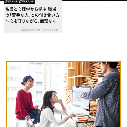
動画配信・映像制作
TOP Creator’s コラム トップ
プロデュース・ビジネススキル
編集・ライティング
Webクリエイター
セミナー
名言と心理学から学ぶ 職場
マーケティング
アプリクリエイター
ディレクション
の「苦手な人」との付き合い方
ゲームクリエイター
業界解説・キャリア事情
映像クリエイター
〜心を守りながら、無理なく働
ニュース・トレンド
お役立ち基礎知識
マーケッター
くためのヒント〜
クリエイターインタビュー
ニュース・トレンド トップ
2026/07/07 開催【オンライン開催】
C＆R Magazine
Web
映像
ゲーム・エンタメ
広告
出版
CREATIVE VILLAGEからのお知らせ
プロフェッショナル×つながる×メディア