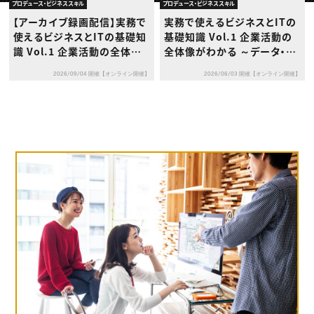
動画配信・映像制作
TOP Creator’s コラム トップ
プロデュース・ビジネススキル
プロデュース・ビジネススキル
編集・ライティング
Webクリエイター
セミナー
【アーカイブ録画配信】実務で
実務で使えるビジネスとITの
マーケティング
アプリクリエイター
ディレクション
使えるビジネスとITの基礎知
基礎知識 Vol.1 企業活動の
ゲームクリエイター
業界解説・キャリア事情
映像クリエイター
識 Vol.1 企業活動の全体像
全体像がわかる ～データ・会
ニュース・トレンド
お役立ち基礎知識
マーケッター
がわかる ～データ・会計・DX
計・DXで理解する企業のしく
クリエイターインタビュー
ニュース・トレンド トップ
2026/09/04 開催【オンライン開催】
2026/06/03 開催【オンライン開催】
で理解する企業のしくみ～
み～
C＆R Magazine
Web
映像
ゲーム・エンタメ
広告
出版
CREATIVE VILLAGEからのお知らせ
プロフェッショナル×つながる×メディア