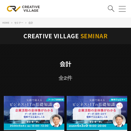
HOME
セミナー
会計
ACCOUNT
CREATIVE VILLAGE
SEMINAR
ログイン
会員登録
RECRUIT
会計
クリエイター求人を探す
全2件
CREATIVE JOB求人検索
特集求人
採用説明会
転職支援サービス
CONTENTS
スキルアップしたい！
スキルアップしたい！ トップ
デザイン
TOP Creator’s コラム
プログラミング