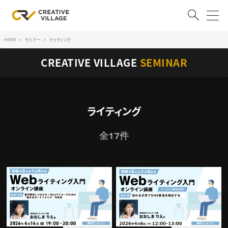
HOME
セミナー
ライティング
ACCOUNT
CREATIVE VILLAGE
SEMINAR
ログイン
会員登録
RECRUIT
ライティング
クリエイター求人を探す
全17件
CREATIVE JOB求人検索
特集求人
採用説明会
転職支援サービス
CONTENTS
スキルアップしたい！
スキルアップしたい！ トップ
デザイン
TOP Creator’s コラム
プログラミング