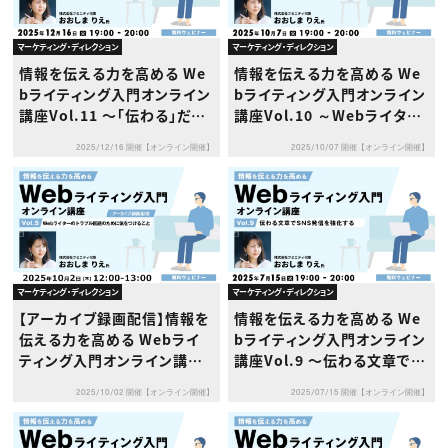
マーケティング・ディレクション
マーケティング・ディレクション
情報を伝える力を高める We
情報を伝える力を高める We
bライティング入門オンライン
bライティング入門オンライン
講座Vol.11 〜「伝わる」だけ
講座Vol.10 ～Webライター
じゃ足りない！BtoBライター
の分かれ道！AIに使われる
2025/12/16 開催【オンライン開催】
2025/10/07 開催【オンライン開催】
のための成果につながる文章
人・使いこなす人のスキルの
術〜
違いとは？～
マーケティング・ディレクション
マーケティング・ディレクション
【アーカイブ録画配信】情報を
情報を伝える力を高める We
伝える力を高める Webライ
bライティング入門オンライン
ティング入門オンライン講座V
講座Vol.9 〜伝わる文章でS
ol.5〜Webライターのトラブ
NS発信を強化する〜
2025/10/02 開催【オンライン開催】
2025/07/15 開催【オンライン開催】
ル回避のために気をつけるこ
と〜