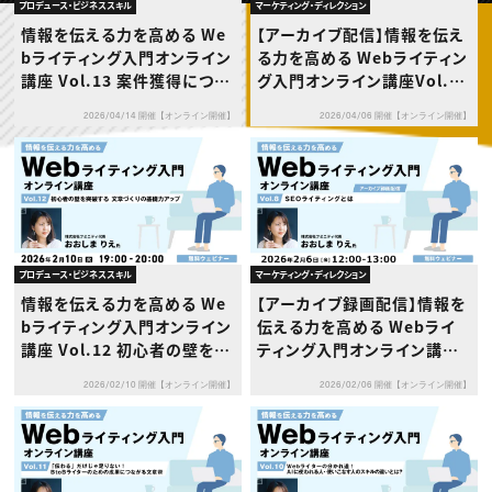
動画配信・映像制作
TOP Creator’s コラム トップ
プロデュース・ビジネススキル
マーケティング・ディレクション
編集・ライティング
Webクリエイター
セミナー
情報を伝える力を高める We
【アーカイブ配信】情報を伝え
マーケティング
アプリクリエイター
ディレクション
bライティング入門オンライン
る力を高める Webライティン
ゲームクリエイター
業界解説・キャリア事情
映像クリエイター
講座 Vol.13 案件獲得につな
グ入門オンライン講座Vol.9
ニュース・トレンド
お役立ち基礎知識
マーケッター
がる！Webライターのため
〜伝わる文章でSNS発信を強
クリエイターインタビュー
ニュース・トレンド トップ
2026/04/14 開催【オンライン開催】
2026/04/06 開催【オンライン開催】
の“伝わるポートフォリオ”作
化する〜
C＆R Magazine
Web
成術
映像
ゲーム・エンタメ
広告
出版
CREATIVE VILLAGEからのお知らせ
プロデュース・ビジネススキル
マーケティング・ディレクション
プロフェッショナル×つながる×メディア
情報を伝える力を高める We
【アーカイブ録画配信】情報を
bライティング入門オンライン
伝える力を高める Webライ
講座 Vol.12 初心者の壁を突
ティング入門オンライン講座V
破する 文章づくりの基礎力ア
ol.8 〜SEOライティングと
2026/02/10 開催【オンライン開催】
2026/02/06 開催【オンライン開催】
ップ
は〜