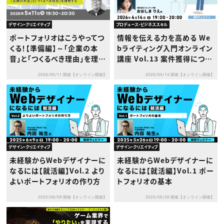
デザイン・クリエイティブ
プロデュース・ビジネススキル
ポートフォリオはこうやってつ
情報を伝える力を高める We
くる！【準備編】～「企業の本
bライティング入門オンライン
音」と「つくるべき理由」を理解
講座 Vol.13 案件獲得につな
する～
がる！Webライターのため
2026/05/11 開催【オンライン開催】
2026/04/14 開催【オンライン開催】
の“伝わるポートフォリオ”作
成術
デザイン・クリエイティブ
デザイン・クリエイティブ
未経験からWebデザイナーに
未経験からWebデザイナーに
なるには【就活編】Vol.2 より
なるには【就活編】Vol.1 ポー
よいポートフォリオの作り方
トフォリオの基本
2025/06/09 開催【オンライン開催】
2025/05/26 開催【オンライン開催】