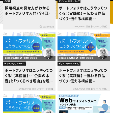
動画配信・映像制作
TOP Creator’s コラム トップ
その他
デザイン・クリエイティブ
編集・ライティング
Webクリエイター
セミナー
採用視点の見せ方がわかる
ポートフォリオはこうやってつ
マーケティング
アプリクリエイター
ディレクション
ポートフォリオ入門（全4回）
くる！【実践編】～伝わる作品
ゲームクリエイター
業界解説・キャリア事情
映像クリエイター
づくり・伝える構成術～
ニュース・トレンド
お役立ち基礎知識
マーケッター
クリエイターインタビュー
ニュース・トレンド トップ
2026/06/22 開催【オンライン開催】
2026.06.22
C＆R Magazine
Web
映像
ゲーム・エンタメ
広告
出版
CREATIVE VILLAGEからのお知らせ
デザイン・クリエイティブ
デザイン・クリエイティブ
プロフェッショナル×つながる×メディア
ポートフォリオはこうやってつ
ポートフォリオはこうやってつ
くる！【準備編】～「企業の本
くる！【実践編】～伝わる作品
音」と「つくるべき理由」を理解
づくり・伝える構成術～
する～
2026/06/08 開催【オンライン開催】
2026/05/25 開催【オンライン開催】