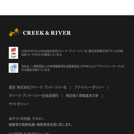
CREEK & RIVER Co., Ltd.
CREATIVE VILLAGEは株式会社クリーク･アンド･リバー社（東京証券
取引所プライム市場、
証券コード4763）が運営しています。
当社は、一般財団法人日本情報経済社会推進協会（JIPDEC）より
「プライバシーマーク」の
付与認定を受けています。
運営：株式会社クリーク･アンド･リバー社
プライバシーポリシー
クリーク･アンド･リバー社会員規約
特定個人情報基本方針
サイトポリシー
当サイトの内容、テキスト、
画像等の無断転載・無断使用を固く禁じます。
© CREEK & RIVER Co., Ltd.