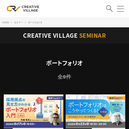
HOME
セミナー
ポートフォリオ
ACCOUNT
CREATIVE VILLAGE
SEMINAR
ログイン
会員登録
RECRUIT
ポートフォリオ
クリエイター求人を探す
全9件
CREATIVE JOB求人検索
特集求人
採用説明会
転職支援サービス
CONTENTS
スキルアップしたい！
スキルアップしたい！ トップ
デザイン
TOP Creator’s コラム
プログラミング