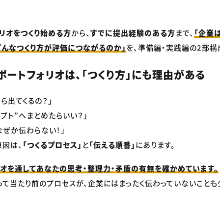
リオをつくり始める方
から、
すでに提出経験のある方
まで、
「企業
どんなつくり方が評価につながるのか」
を、準備編・実践編の2部構
ポートフォリオは、「つくり方」にも理由がある
ら出てくるの？」
セプト”へまとめたらいい？」
なぜか伝わらない！」
原因は、
「つくるプロセス」
と
「伝える順番」
にあります。
オを通してあなたの思考・整理力・矛盾の有無を確かめています。
って当たり前のプロセスが、企業にはまったく伝わっていないことも