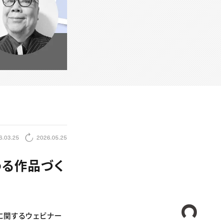
6.03.25
2026.05.25
わる作品づく
CREA
作に関するウェビナー