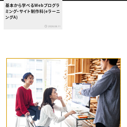
動画配信・映像制作
TOP Creator’s コラム トップ
基本から学べるWebプログラ
編集・ライティング
Webクリエイター
セミナー
マーケティング
アプリクリエイター
ミング・サイト制作科(eラーニ
ディレクション
ゲームクリエイター
ングA)
業界解説・キャリア事情
映像クリエイター
ニュース・トレンド
お役立ち基礎知識
マーケッター
2026.06.11
クリエイターインタビュー
ニュース・トレンド トップ
C＆R Magazine
Web
映像
ゲーム・エンタメ
広告
出版
CREATIVE VILLAGEからのお知らせ
プロフェッショナル×つながる×メディア