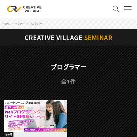
HOME
セミナー
プログラマー
ACCOUNT
CREATIVE VILLAGE
SEMINAR
ログイン
会員登録
RECRUIT
プログラマー
クリエイター求人を探す
全1件
CREATIVE JOB求人検索
特集求人
採用説明会
転職支援サービス
CONTENTS
スキルアップしたい！
スキルアップしたい！ トップ
デザイン
TOP Creator’s コラム
プログラミング
その他