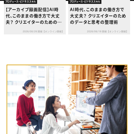
動画配信・映像制作
TOP Creator’s コラム トップ
プロデュース・ビジネススキル
プロデュース・ビジネススキル
編集・ライティング
Webクリエイター
セミナー
【アーカイブ録画配信】AI時
AI時代、このままの働き方で
マーケティング
アプリクリエイター
ディレクション
代、このままの働き方で大丈
大丈夫？ クリエイターのため
ゲームクリエイター
業界解説・キャリア事情
映像クリエイター
夫？ クリエイターのためのデ
のデータと思考の整理術
ニュース・トレンド
お役立ち基礎知識
マーケッター
ータと思考の整理術
クリエイターインタビュー
ニュース・トレンド トップ
2026/08/26 開催【オンライン開催】
2026/06/19 開催【オンライン開催】
C＆R Magazine
Web
映像
ゲーム・エンタメ
広告
出版
CREATIVE VILLAGEからのお知らせ
プロフェッショナル×つながる×メディア