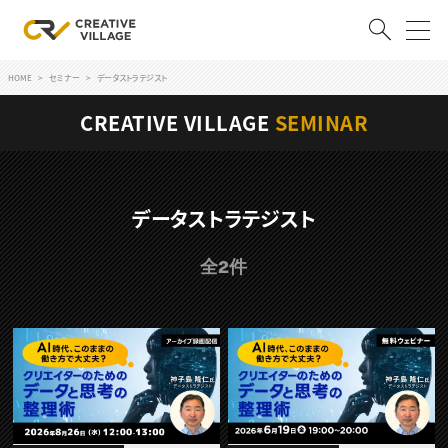
HOME
セミナー
データストラテジスト
ACCOUNT
CREATIVE VILLAGE
SEMINAR
ログイン
会員登録
RECRUIT
データストラテジスト
クリエイター求人を探す
全2件
CREATIVE JOB求人検索
特集求人
採用説明会
転職支援サービス
CONTENTS
スキルアップしたい！
スキルアップしたい！ トップ
デザイン
TOP Creator’s コラム
プログラミング