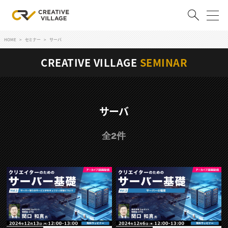
HOME
セミナー
サーバ
ACCOUNT
CREATIVE VILLAGE
SEMINAR
ログイン
会員登録
RECRUIT
サーバ
クリエイター求人を探す
全2件
CREATIVE JOB求人検索
特集求人
採用説明会
転職支援サービス
CONTENTS
スキルアップしたい！
スキルアップしたい！ トップ
デザイン
TOP Creator’s コラム
プログラミング