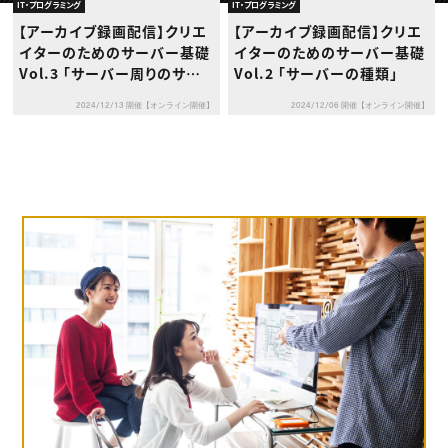
動画配信・映像制作
TOP Creator’s コラム トップ
IT・プログラミング
IT・プログラミング
編集・ライティング
Webクリエイター
セミナー
【アーカイブ録画配信】クリエ
【アーカイブ録画配信】クリエ
マーケティング
アプリクリエイター
ディレクション
イターのためのサーバー基礎
イターのためのサーバー基礎
ゲームクリエイター
業界解説・キャリア事情
映像クリエイター
Vol.3 「サーバー周りのサー
Vol.2 「サーバーの種類」
ニュース・トレンド
お役立ち基礎知識
マーケッター
ビスやセキュリティ対策につ
クリエイターインタビュー
ニュース・トレンド トップ
2024/12/13 開催【オンライン開催】
2024/12/06 開催【オンライン開催】
いて」
C＆R Magazine
Web
映像
ゲーム・エンタメ
広告
出版
CREATIVE VILLAGEからのお知らせ
プロフェッショナル×つながる×メディア