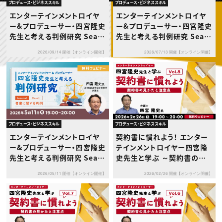
動画配信・映像制作
TOP Creator’s コラム トップ
プロデュース・ビジネススキル
プロデュース・ビジネススキル
編集・ライティング
Webクリエイター
セミナー
エンターテインメントロイヤ
エンターテインメントロイヤ
マーケティング
アプリクリエイター
ディレクション
ー&プロデューサー・四宮隆史
ー&プロデューサー・四宮隆史
ゲームクリエイター
業界解説・キャリア事情
映像クリエイター
先生と考える判例研究 Seas
先生と考える判例研究 Seas
ニュース・トレンド
お役立ち基礎知識
マーケッター
on2 Case3～テレビ番組に
on2 Case2～音楽に関する
クリエイターインタビュー
ニュース・トレンド トップ
2026/09/14 開催【オンライン開催】
2026/07/13 開催【オンライン開催】
かかわる判例～
判例～
C＆R Magazine
Web
映像
ゲーム・エンタメ
広告
出版
CREATIVE VILLAGEからのお知らせ
プロデュース・ビジネススキル
プロデュース・ビジネススキル
プロフェッショナル×つながる×メディア
エンターテインメントロイヤ
契約書に慣れよう！ エンター
ー&プロデューサー・四宮隆史
テインメントロイヤー四宮隆
先生と考える判例研究 Seas
史先生と学ぶ ～契約書の見
on2 Case1～音楽に関する
かたと注意点～Vol.８
2026/05/11 開催【オンライン開催】
2026/02/26 開催【オンライン開催】
判例～