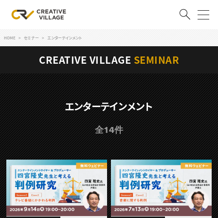
HOME
セミナー
エンターテインメント
ACCOUNT
CREATIVE VILLAGE
SEMINAR
ログイン
会員登録
RECRUIT
エンターテインメント
クリエイター求人を探す
全14件
CREATIVE JOB求人検索
特集求人
採用説明会
転職支援サービス
CONTENTS
スキルアップしたい！
スキルアップしたい！ トップ
デザイン
TOP Creator’s コラム
プログラミング