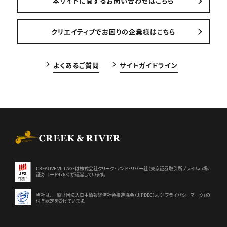
本サイトに関するお問い合わせはこちら
クリエイティブでお困りの企業様はこちら
よくあるご質問
サイトガイドライン
CREEK & RIVER Co., Ltd.
CREATIVE VILLAGEは株式会社クリーク･アンド･リバー社（東京証券
取引所プライム市場、
証券コード4763）が運営しています。
当社は、一般財団法人日本情報経済社会推進協会（JIPDEC）より
「プライバシーマーク」の
付与認定を受けています。