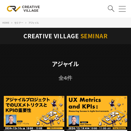
HOME
セミナー
アジャイル
ACCOUNT
CREATIVE VILLAGE
SEMINAR
ログイン
会員登録
RECRUIT
アジャイル
クリエイター求人を探す
全4件
CREATIVE JOB求人検索
特集求人
採用説明会
転職支援サービス
CONTENTS
スキルアップしたい！
スキルアップしたい！ トップ
デザイン
TOP Creator’s コラム
プログラミング