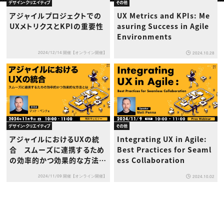
動画配信・映像制作
TOP Creator’s コラム トップ
デザイン・クリエイティブ
その他
編集・ライティング
Webクリエイター
セミナー
アジャイルプロジェクトでの
UX Metrics and KPIs: Me
マーケティング
アプリクリエイター
ディレクション
UXメトリクスとKPIの重要性
asuring Success in Agile
ゲームクリエイター
業界解説・キャリア事情
映像クリエイター
Environments
ニュース・トレンド
お役立ち基礎知識
マーケッター
クリエイターインタビュー
ニュース・トレンド トップ
2024/12/14 開催【オンライン開催】
2024.10.28
C＆R Magazine
Web
映像
ゲーム・エンタメ
広告
出版
CREATIVE VILLAGEからのお知らせ
デザイン・クリエイティブ
その他
プロフェッショナル×つながる×メディア
アジャイルにおけるUXの統
Integrating UX in Agile:
合 スムーズに連携するため
Best Practices for Seaml
の効率的かつ効果的な方法と
ess Collaboration
は
2024/11/09 開催【オンライン開催】
2024.10.02