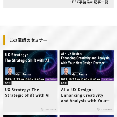
PEC事務局の記事一覧
この講師のセミナー
その他
その他
UX Strategy: The
AI × UX Design:
Strategic Shift with AI
Enhancing Creativity
and Analysis with Your
New Design Partner
2025.09.26
2025.09.03