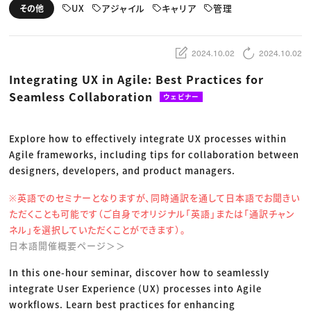
動画配信・映像制作
TOP Creator’s コラム トップ
UX
アジャイル
キャリア
管理
その他
編集・ライティング
Webクリエイター
セミナー
マーケティング
アプリクリエイター
ディレクション
ゲームクリエイター
業界解説・キャリア事情
映像クリエイター
ニュース・トレンド
2024.10.02
2024.10.02
お役立ち基礎知識
マーケッター
クリエイターインタビュー
ニュース・トレンド トップ
Integrating UX in Agile: Best Practices for
C＆R Magazine
Web
Seamless Collaboration
映像
ウェビナー
ゲーム・エンタメ
広告
出版
Explore how to effectively integrate UX processes within
CREATIVE VILLAGEからのお知らせ
Agile frameworks, including tips for collaboration between
designers, developers, and product managers.
プロフェッショナル×つながる×メディア
※英語でのセミナーとなりますが、同時通訳を通して日本語でお聞きい
ただくことも可能です（ご自身でオリジナル「英語」または「通訳チャン
ネル」を選択していただくことができます）。
日本語開催概要ページ＞＞
In this one-hour seminar, discover how to seamlessly
integrate User Experience (UX) processes into Agile
workflows. Learn best practices for enhancing