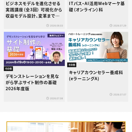
ビジネスモデルを進化させる
ITパス・AI活用Webマーケ基
実践講座（全3回） 可視化から
礎（オンライン）科
収益モデル設計、変革までを
体系的に学ぶ
2026.08.03
2026.07.29
その他
その他
キャリアカウンセラー養成科
デモンストレーションを見な
(eラーニングA)
がら学ぶサイト制作の基礎
2026年度版
2026.07.07
2026.07.08