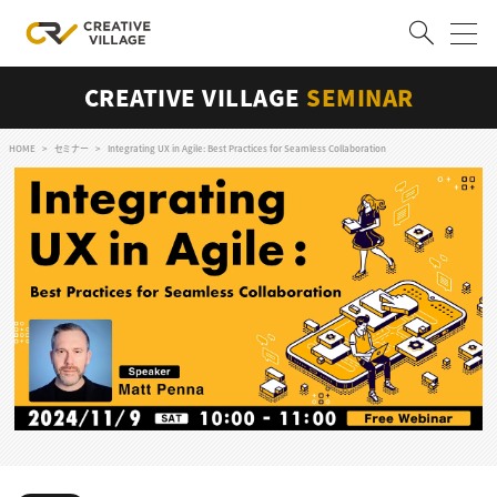
CREATIVE VILLAGE
SEMINAR
ACCOUNT
ログイン
会員登録
HOME
セミナー
Integrating UX in Agile: Best Practices for Seamless Collaboration
RECRUIT
クリエイター求人を探す
CREATIVE JOB求人検索
特集求人
採用説明会
転職支援サービス
CONTENTS
スキルアップしたい！
スキルアップしたい！ トップ
デザイン
TOP Creator’s コラム
プログラミング