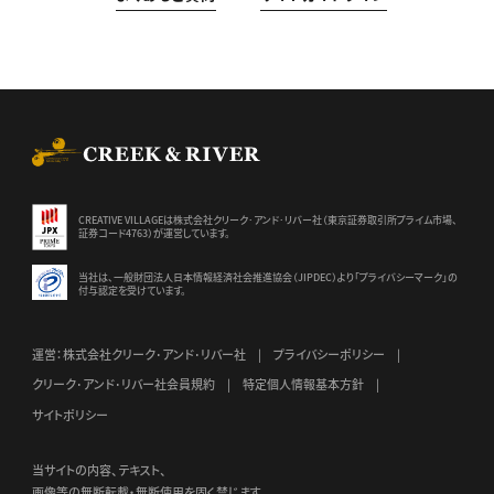
CREEK & RIVER Co., Ltd.
CREATIVE VILLAGEは株式会社クリーク･アンド･リバー社（東京証券
取引所プライム市場、
証券コード4763）が運営しています。
当社は、一般財団法人日本情報経済社会推進協会（JIPDEC）より
「プライバシーマーク」の
付与認定を受けています。
運営：株式会社クリーク･アンド･リバー社
プライバシーポリシー
クリーク･アンド･リバー社会員規約
特定個人情報基本方針
サイトポリシー
当サイトの内容、テキスト、
画像等の無断転載・無断使用を固く禁じます。