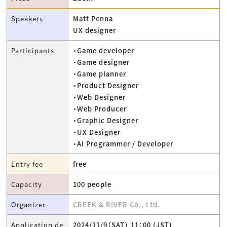
Speakers
Matt Penna
UX designer
Participants
・Game developer
・Game designer
・Game planner
・Product Designer
・Web Designer
・Web Producer
・Graphic Designer
・UX Designer
・AI Programmer / Developer
Entry fee
free
Capacity
100 people
Organizer
CREEK & RIVER Co., Ltd.
Application de
2024/11/9（SAT） 11：00 (JST)