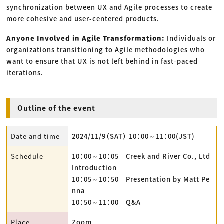
synchronization between UX and Agile processes to create
more cohesive and user-centered products.
Anyone Involved in Agile Transformation:
Individuals or
organizations transitioning to Agile methodologies who
want to ensure that UX is not left behind in fast-paced
iterations.
Outline of the event
Date and time
2024/11/9（SAT） 10：00～11：00(JST)
Schedule
10：00～10：05 Creek and River Co., Ltd
Introduction
10：05～10：50 Presentation by Matt Pe
nna
10：50～11：00 Q&A
Place
Zoom