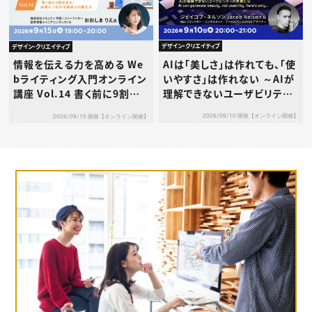
デザイン・クリエイティブ
デザイン・クリエイティブ
AIは「美しさ」は作れても、「使
情報を伝える力を高める We
いやすさ」は作れない ～AIが
bライティング入門オンライン
理解できないユーザビリティ
講座 Vol.14 書く前に9割決
の本質とは～
まる！成果につながる構成力
2026/09/10 開催【オンライン開催】
2026/09/15 開催【オンライン開催】
の鍛え方