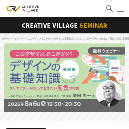
CREATIVE VILLAGE
SEMINAR
ACCOUNT
ログイン
会員登録
HOME
セミナー
このデザイン、どこがダメ？デザインの基礎知識 Vol.3クリエイターが知っておきたい配色の知識［基礎編
RECRUIT
クリエイター求人を探す
CREATIVE JOB求人検索
特集求人
採用説明会
転職支援サービス
CONTENTS
スキルアップしたい！
スキルアップしたい！ トップ
デザイン
TOP Creator’s コラム
プログラミング