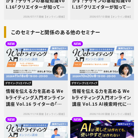
かす？デザインの基礎知識Vo
かす？デザインの基礎知識Vo
l.16「クリエイターが知ってお
l.15「クリエイターが知ってお
きたい世界の⽂様」
きたい世界の装飾」
2026/07/17 開催【オンライン開催】
2026/07/13 開催【オンライン開催】
このセミナーと関係のある他のセミナー
NEW
NEW
デザイン・クリエイティブ
デザイン・クリエイティブ
情報を伝える力を高める We
情報を伝える力を高める We
bライティング入門オンライン
bライティング入門オンライン
講座 Vol.16 ライターの「値
講座 Vol.15 AI検索時代に
決め」─単価設定と交渉の考
「選ばれる」文章術
2026/11/18 開催【オンライン開催】
2026/10/20 開催【オンライン開催】
え方
NEW
NEW