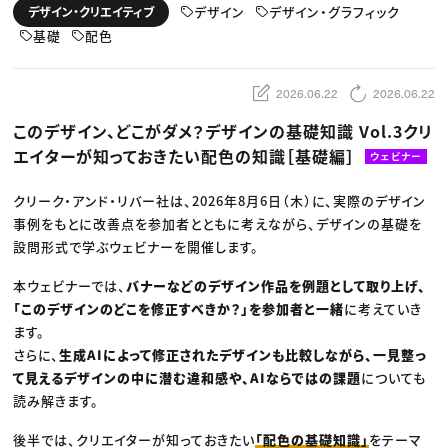
動画配信・映像制作
TOP Creator’s コラム トップ
デザイン
デザイン・グラフィック
デザイン・クリエイティブ
編集・ライティング
Webクリエイター
セミナー
マーケティング
基礎
配色
アプリクリエイター
ディレクション
ゲームクリエイター
業界解説・キャリア事情
映像クリエイター
ニュース・トレンド
お役立ち基礎知識
マーケッター
2026.06.22
2026.06.22
クリエイターインタビュー
ニュース・トレンド トップ
C＆R Magazine
Web
このデザイン、どこがダメ？デザインの基礎知識 Vol.3クリ
映像
エイターが知っておきたい配色の知識［基礎編］
ゲーム・エンタメ
ウェビナー
広告
出版
クリーク・アンド・リバー社は、2026年8月6日（木）に、実際のデザイン
CREATIVE VILLAGEからのお知らせ
事例をもとに改善点を参加者とともに考えながら、デザインの基礎を
設問形式で学ぶウェビナーを開催します。
プロフェッショナル×つながる×メディア
本ウェビナーでは、
バナーなどのデザイン作品を例題として取り上げ、
「このデザインのどこを修正すべきか？」を参加者と一緒
に考えていき
ます。
さらに、
生成AIによって修正されたデザインも比較しながら、一見整っ
て見えるデザインの中に潜む違和感や、AIならではの課題
についても
読み解きます。
後半では、クリエイターが知っておきたい
「配色の基礎知識」
をテーマ