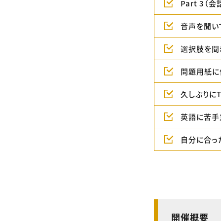
Part 
音声を聞い
選択肢を聞
問題用紙に
久しぶりに
英語に苦手
自分に合っ
開催概要