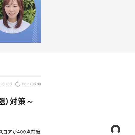
6.06.08
2026.06.08
問題）対策～
CREA
トのスコアが400点前後