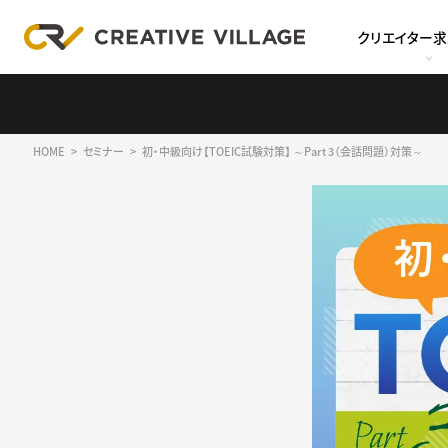
クリエイター
HOME
セミナー
初・中級向け【TOEIC試験対策】 ～Part 3（会話問題）対策～