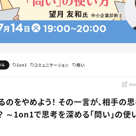
1on1
コミュニケーション
問い
キル
202
るのをやめよう！ その一言が、相手の
？ ～1on1で思考を深める「問い」の使