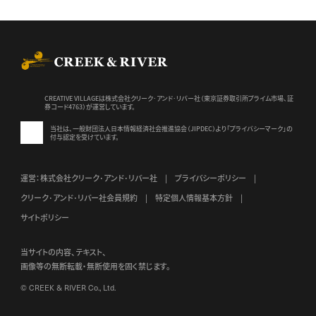
CREEK & RIVER Co., Ltd.
CREATIVE VILLAGEは株式会社クリーク･アンド･リバー社（東京証券
取引所プライム市場、証
券コード4763）が運営しています。
当社は、一般財団法人日本情報経済社会推進協会（JIPDEC）より
「プライバシーマーク」の
付与認定を受けています。
運営：株式会社クリーク･アンド･リバー社
プライバシーポリシー
クリーク･アンド･リバー社会員規約
特定個人情報基本方針
サイトポリシー
当サイトの内容、テキスト、
画像等の無断転載・無断使用を固く禁じます。
© CREEK & RIVER Co., Ltd.