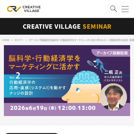
CREATIVE VILLAGE
SEMINAR
ACCOUNT
ログイン
会員登録
HOME
セミナー
【アーカイブ録画配信】脳科学・行動経済学をマーケティングに活かす【Vol.2】～行動経済学の応用 ・直
RECRUIT
クリエイター求人を探す
CREATIVE JOB求人検索
特集求人
採用説明会
転職支援サービス
CONTENTS
スキルアップしたい！
スキルアップしたい！ トップ
デザイン
TOP Creator’s コラム
プログラミング