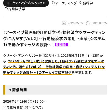
動画配信・映像制作
TOP Creator’s コラム トップ
マーケティング
脳科学
マーケティング・ディレクション
編集・ライティング
Webクリエイター
セミナー
マーケティング
行動経済学
アプリクリエイター
ディレクション
ゲームクリエイター
業界解説・キャリア事情
映像クリエイター
ニュース・トレンド
お役立ち基礎知識
マーケッター
2026.05.25
2026.05.25
クリエイターインタビュー
ニュース・トレンド トップ
C＆R Magazine
Web
【アーカイブ録画配信】脳科学・行動経済学をマーケティン
映像
グに活かす【Vol.2】～行動経済学の応用 ・直感（システム
ゲーム・エンタメ
広告
1）を動かすナッジの設計～
録画配信
出版
CREATIVE VILLAGEからのお知らせ
クリーク･アンド･リバー社（C&R社）は 2026年6月19日（金）12時か
ら、
2026年5月20日（水）に実施した、【脳科学・行動経済学をマーケ
プロフェッショナル×つながる×メディア
ティングに活かす【Vol.2】～行動経済学の応用 ・直感（システム1）を
動かすナッジの設計～】のアーカイブ録画配信
を実施します。
▼配信時間
2026年6月19日（金）12:00～
※再生時間は、約60分です。