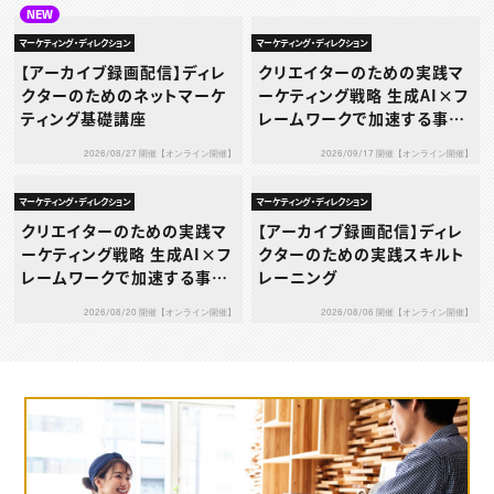
NEW
マーケティング・ディレクション
マーケティング・ディレクション
【アーカイブ録画配信】ディレ
クリエイターのための実践マ
クターのためのネットマーケ
ーケティング戦略 生成AI×フ
ティング基礎講座
レームワークで加速する事業
成長プログラム 第2回：5フォ
2026/08/27 開催【オンライン開催】
2026/09/17 開催【オンライン開催】
ース分析×生成AI ― 業界構
造を読み解き競争優位を築く
マーケティング・ディレクション
マーケティング・ディレクション
―
クリエイターのための実践マ
【アーカイブ録画配信】ディレ
ーケティング戦略 生成AI×フ
クターのための実践スキルト
レームワークで加速する事業
レーニング
成長プログラム 第1回：SWO
2026/08/20 開催【オンライン開催】
2026/08/06 開催【オンライン開催】
T分析 × アンゾフの成長ベク
トル ― 自社の強みを、具体的
な成長戦略へとつなげる ―