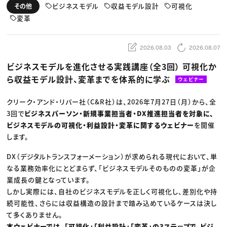
動画配信・映像制作
TOP Creator’s コラム トップ
ビジネスモデル
収益モデル設計
可視化
その他
編集・ライティング
Webクリエイター
セミナー
マーケティング
変革
アプリクリエイター
ディレクション
ゲームクリエイター
業界解説・キャリア事情
映像クリエイター
ニュース・トレンド
お役立ち基礎知識
マーケッター
2026.08.03
2026.08.07
クリエイターインタビュー
ニュース・トレンド トップ
C＆R Magazine
Web
ビジネスモデルを進化させる実践講座（全3回） 可視化か
映像
ら収益モデル設計、変革までを体系的に学ぶ
ゲーム・エンタメ
ウェビナー
広告
出版
クリーク・アンド・リバー社（C&R社）は、2026年7月27日（月）から、全
CREATIVE VILLAGEからのお知らせ
3回で
ビジネスパーソン・新規事業担当者・DX推進担当者を対象に、
ビジネスモデルの可視化・利益設計・変革に関するウェビナー
を開催
プロフェッショナル×つながる×メディア
します。​
DX（デジタルトランスフォーメーション）が求められる現代において、単
なる業務効率化にとどまらず、「ビジネスモデルそのものの変革」が企
業成長の鍵となっています。
しかし実際には、自社のビジネスモデルを正しく可視化し、差別化や持
続可能性、さらには収益構造の設計まで踏み込めているケースは決し
て多くありません。
本ウェビナーでは、「可視化」「利益設計」「変革」の3ステップで、ビジ