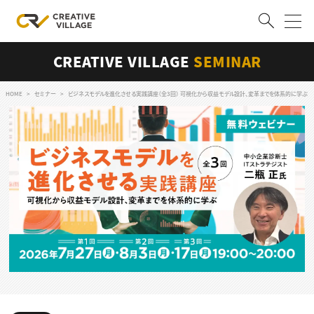
CREATIVE VILLAGE
SEMINAR
ACCOUNT
ログイン
会員登録
HOME
セミナー
ビジネスモデルを進化させる実践講座（全3回） 可視化から収益モデル設計、変革までを体系的に学ぶ
RECRUIT
クリエイター求人を探す
CREATIVE JOB求人検索
特集求人
採用説明会
転職支援サービス
CONTENTS
スキルアップしたい！
スキルアップしたい！ トップ
デザイン
TOP Creator’s コラム
プログラミング