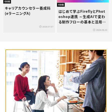
その他
その他
キャリアカウンセラー養成科
はじめて学ぶFireflyとPhot
(eラーニングA)
oshop連携 ～生成AIで変わ
る制作フローの基本と活用ポ
イント～
2026.07.07
2026.06.23