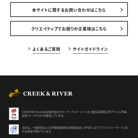
本サイトに関するお問い合わせはこちら
クリエイティブでお困りの企業様はこちら
よくあるご質問
サイトガイドライン
CREEK & RIVER Co., Ltd.
CREATIVE VILLAGEは株式会社クリーク･アンド･リバー社（東京証券
取引所プライム市場、
証券コード4763）が運営しています。
当社は、一般財団法人日本情報経済社会推進協会（JIPDEC）より
「プライバシーマーク」の
付与認定を受けています。