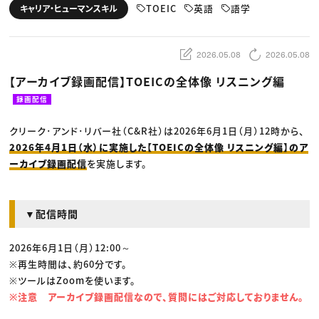
動画配信・映像制作
TOP Creator’s コラム トップ
TOEIC
英語
語学
キャリア・ヒューマンスキル
編集・ライティング
Webクリエイター
セミナー
マーケティング
アプリクリエイター
ディレクション
ゲームクリエイター
業界解説・キャリア事情
映像クリエイター
ニュース・トレンド
2026.05.08
2026.05.08
お役立ち基礎知識
マーケッター
クリエイターインタビュー
ニュース・トレンド トップ
【アーカイブ録画配信】TOEICの全体像 リスニング編
C＆R Magazine
Web
映像
録画配信
ゲーム・エンタメ
広告
クリーク･アンド･リバー社（C&R社）は2026年6月1日（月）12時から、
出版
CREATIVE VILLAGEからのお知らせ
2026年4月1日（水）に実施した【TOEICの全体像 リスニング編】のア
ーカイブ録画配信
を実施します。
プロフェッショナル×つながる×メディア
▼配信時間
2026年6月1日（月）12:00～
※再生時間は、約60分です。
※ツールはZoomを使います。
※注意 アーカイブ録画配信なので、質問にはご対応しておりません。