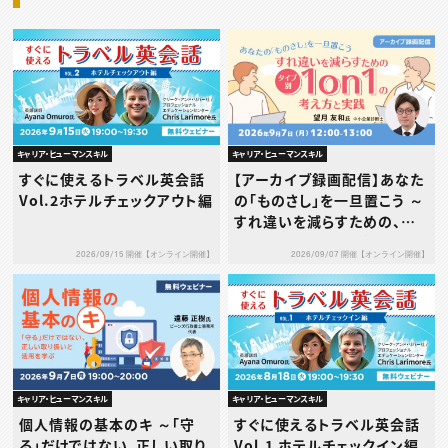
キャリア・ヒューマンスキル
キャリア・ヒューマンスキル
すぐに使えるトラベル英会話
【アーカイブ録画配信】あなた
Vol.2ホテルチェックアウト編
の「ものさし」を一旦置こう ～
すれ違いを減らすための、タ
イプ別1on1の考え方と実践
2026/09/15 開催【オンライン開催】
2026/09/07 開催【オンライン開催】
～
キャリア・ヒューマンスキル
キャリア・ヒューマンスキル
個人情報の基本のキ ～「守
すぐに使えるトラベル英会話
る」だけではない、正しい取り
Vol.1 ホテルチェックイン編