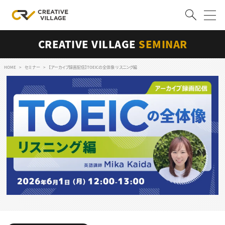
CREATIVE VILLAGE
SEMINAR
ACCOUNT
ログイン
会員登録
HOME
セミナー
【アーカイブ録画配信】TOEICの全体像 リスニング編
RECRUIT
クリエイター求人を探す
CREATIVE JOB求人検索
特集求人
採用説明会
転職支援サービス
CONTENTS
スキルアップしたい！
スキルアップしたい！ トップ
デザイン
TOP Creator’s コラム
プログラミング