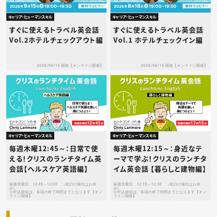
キャリア・ヒューマンスキル
キャリア・ヒューマンスキル
すぐに使えるトラベル英会話
すぐに使えるトラベル英会話
Vol.2ホテルチェックアウト編
Vol.1 ホテルチェックイン編
2026/09/15 開催【オンライン開催】
2026/08/18 開催【オンライン開催】
キャリア・ヒューマンスキル
キャリア・ヒューマンスキル
毎週木曜12:45～：日常で使
毎週木曜12:15～：身近なテ
える！クリスのランチタイム英
ーマで学ぶ！クリスのランチタ
会話【ヘルスケア英語編】
イム英会話 【暮らしと建物編】
毎週木曜日 12:45～13:00 （祝日の場合はお休
毎週木曜日 12:15～12:30 （祝日の場合はお休
み）
み）
※申込締切は、各回の終了時間までとなります【オン
※申込締切は、各回の終了時間までとなります【オン
ライン開催】
ライン開催】