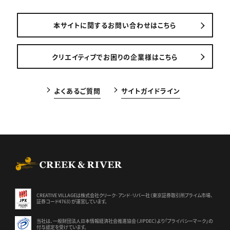
本サイトに関するお問い合わせはこちら
クリエイティブでお困りの企業様はこちら
よくあるご質問
サイトガイドライン
CREEK & RIVER Co., Ltd.
CREATIVE VILLAGEは株式会社クリーク･アンド･リバー社（東京証券
取引所プライム市場、
証券コード4763）が運営しています。
当社は、一般財団法人日本情報経済社会推進協会（JIPDEC）より
「プライバシーマーク」の
付与認定を受けています。