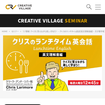
CREATIVE VILLAGE
SEMINAR
ACCOUNT
ログイン
会員登録
HOME
セミナー
7/7開催：クイズに答えながら楽しく学ぼう！ ～クリスのランチタイム英語【英文理解度編】～天才数学者アラン・チュー
RECRUIT
クリエイター求人を探す
CREATIVE JOB求人検索
特集求人
採用説明会
転職支援サービス
CONTENTS
スキルアップしたい！
スキルアップしたい！ トップ
デザイン
TOP Creator’s コラム
プログラミング