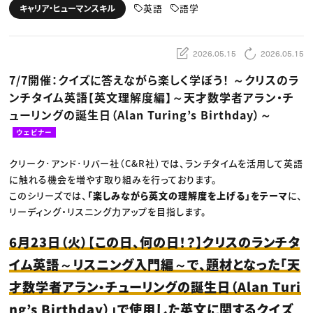
動画配信・映像制作
TOP Creator’s コラム トップ
英語
語学
キャリア・ヒューマンスキル
編集・ライティング
Webクリエイター
セミナー
マーケティング
アプリクリエイター
ディレクション
ゲームクリエイター
業界解説・キャリア事情
映像クリエイター
ニュース・トレンド
2026.05.15
2026.05.15
お役立ち基礎知識
マーケッター
クリエイターインタビュー
ニュース・トレンド トップ
7/7開催：クイズに答えながら楽しく学ぼう！ ～クリスのラ
C＆R Magazine
Web
ンチタイム英語【英文理解度編】～天才数学者アラン・チ
映像
ゲーム・エンタメ
ューリングの誕生日（Alan Turing’s Birthday）～
広告
出版
ウェビナー
CREATIVE VILLAGEからのお知らせ
クリーク･アンド･リバー社（C&R社）では、ランチタイムを活用して英語
に触れる機会を増やす取り組みを行っております。
プロフェッショナル×つながる×メディア
このシリーズでは、
「楽しみながら英文の理解度を上げる」をテーマ
に、
リーディング・リスニング力アップを目指します。
6月23日（火）【この日、何の日！？】クリスのランチタ
イム英語～リスニング入門編～で、題材となった「天
才数学者アラン・チューリングの誕生日（Alan Turi
ng’s Birthday）」で使用した英文に関するクイズ