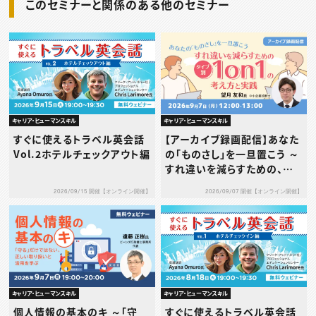
このセミナーと関係のある他のセミナー
キャリア・ヒューマンスキル
キャリア・ヒューマンスキル
すぐに使えるトラベル英会話
【アーカイブ録画配信】あなた
Vol.2ホテルチェックアウト編
の「ものさし」を一旦置こう ～
すれ違いを減らすための、タ
イプ別1on1の考え方と実践
2026/09/15 開催【オンライン開催】
2026/09/07 開催【オンライン開催】
～
キャリア・ヒューマンスキル
キャリア・ヒューマンスキル
個人情報の基本のキ ～「守
すぐに使えるトラベル英会話